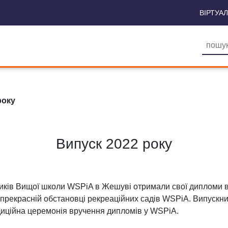
ВІРТУА
року
Випуск 2022 року
иків Вищої школи WSPiA в Жешуві отримали свої дипломи в с
прекрасній обстановці рекреаційних садів WSPiA. Випускникі
адиційна церемонія вручення дипломів у WSPiA.