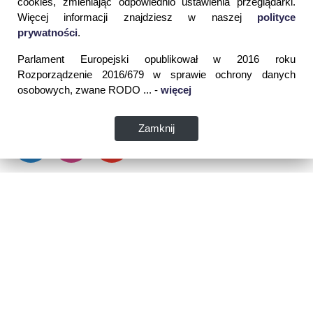
cookies, zmieniając odpowiednio ustawienia przeglądarki.
Więcej informacji znajdziesz w naszej
polityce
prywatności
.
Parlament Europejski opublikował w 2016 roku
Rozporządzenie 2016/679 w sprawie ochrony danych
osobowych, zwane RODO ... -
więcej
Zamknij
Dane kontaktowe:
WSPIA Rzeszowska Szkoła Wyższa
ul. Cegielniana 14 (boczna al. Rejtana)