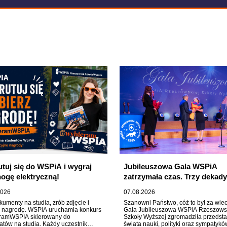
utuj się do WSPiA i wygraj
Jubileuszowa Gala WSPiA
nogę elektryczną!
zatrzymała czas. Trzy dekady
historii na jednej scenie
2026
07.08.2026
kumenty na studia, zrób zdjęcie i
Szanowni Państwo, cóż to był za wiec
z nagrodę. WSPiA uruchamia konkurs
Gala Jubileuszowa WSPiA Rzeszows
ramWSPIA skierowany do
Szkoły Wyższej zgromadziła przedstaw
tów na studia. Każdy uczestnik
świata nauki, polityki oraz sympatykó
 uczelniany bidon, a autor
pracowników Uczelni – ludzi, którzy p
szego posta odjedzie z kampusu
lata współtworzyli jej akademicką ws
gą elektryczną.
Trzy dekady historii spotkały się tego
wieczoru w jednej sali, na jednej scen
splatając się w opowieść o miejscu
budującym swoją tożsamość na