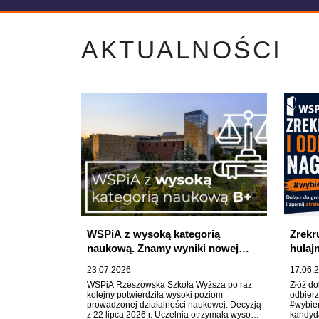
WSPiA z wysoką kategorią
Zrekr
naukową. Znamy wyniki nowej
hulaj
ewaluacji działalności naukowej
23.07.2026
17.06.
WSPiA Rzeszowska Szkoła Wyższa po raz
Złóż do
kolejny potwierdziła wysoki poziom
odbier
prowadzonej działalności naukowej. Decyzją
#wybie
z 22 lipca 2026 r. Uczelnia otrzymała wysoką
kandyda
kategorię naukową B+. To ważne
otrzyma
wyróżnienie, które potwierdza silną pozycję
najlep
WSPiA wśród ośrodków akademickich
hulajno
prowadzących badania naukowe zwłaszcza
w zakresie prawa oraz konsekwentny rozwój
potencjału naukowego Uczelni.