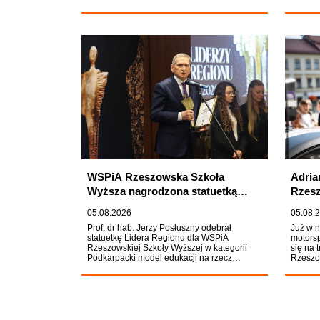
WSPiA Rzeszowska Szkoła
Adria
Wyższa nagrodzona statuetką
Rzesz
Lidera Regionu 2026
walcz
05.08.2026
05.08.
Prof. dr hab. Jerzy Posłuszny odebrał
Już w n
statuetkę Lidera Regionu dla WSPiA
motorsp
Rzeszowskiej Szkoły Wyższej w kategorii
się na
Podkarpacki model edukacji na rzecz
Rzeszo
bezpieczeństwa młodzieży. Kapituła
walczą
Konkursu organizowanego gazetę "Nowiny"
Rzeźni
doceniła działalność Uczelni, zwracając
Szkoły 
szczególną uwagę na jej rolę w
występi
kształtowaniu wśród Polaków trwałych
na pod
kompetencji społecznych, obywatelskich i
Mistrzo
propaństwowych, istotnych z perspektywy
publicz
bezpieczeństwa współczesnego
społeczeństwa.