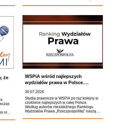
uzyka,
o oraz
ałą
WSPiA wśród najlepszych
, że
wydziałów prawa w Polsce.
Kolejny sukces w rankingu
30.07.2026
"Rzeczpospolitej"
Studia prawnicze w WSPiA po raz kolejny w
ia
czołówce najlepszych w całej Polsce.
ówczas
Według autorów niezależnego Rankingu
Wydziałów Prawa „Rzeczpospolitej” naszą
em nie
Uczelnię wyróżnia nie tylko wysoka jakość
kształcenia, ale także potencjał naukowy
ą z
oraz imponująca zdawalność na aplikacje
prawnicze wśród absolwentów.
j Zoll.
jednak