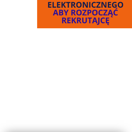
Używamy plików cookies, aby ułatwić Ci korzystanie
z naszego serwisu. Jeżeli nie blokujesz tych plików,
to zgadzasz się na ich użycie oraz zapisanie w
pamięci urządzenia. Możesz samodzielnie
zarządzać plikami cookies, zmieniając odpowiednio
ustawienia przeglądarki. Więcej informacji znajdziesz
w naszej
polityce prywatności
.
Parlament Europejski opublikował w 2016 roku
Rozporządzenie 2016/679 w sprawie ochrony danych
osobowych, zwane RODO ... -
więcej