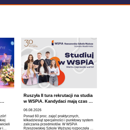
Ruszyła II tura rekrutacji na studia
w WSPiA. Kandydaci mają czas do
23 września
06.08.2026
zór!
Ponad 60 proc. zajęć praktycznych,
kiej
kilkadziesiąt specjalności i punktowy system
icieli
zaliczania przedmiotów. W WSPiA
w i
Rzeszowskiej Szkole Wyższej rozpoczęła się
rzez
II tura rekrutacji na rok akademicki
pólnotę.
2026/2027. Kandydaci, którzy chcą
rozpocząć studia już od października, mogą
ie,
składać dokumenty do 23 września. O
przyjęciu na studia decyduje kolejność
zgłoszeń.