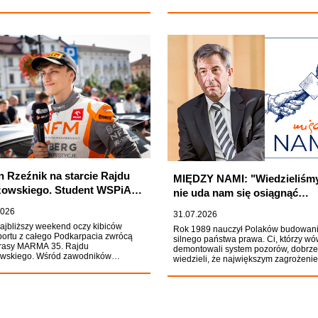
fundamencie niezwykłych początków.
Wydarzeniu towarzyszyły finezyjna m
belferska poezja Ignacego Krasickieg
wspomnienia, których czar wypełnił c
Filharmonię Podkarpacką.
n Rzeźnik na starcie Rajdu
MIĘDZY NAMI: "Wiedzieliśmy
owskiego. Student WSPiA
nie uda nam się osiągnąć
y o mistrzostwo Polski
wszystkiego". Prof. Zoll o
2026
31.07.2026
odrodzeniu polskiej
ajbliższy weekend oczy kibiców
Rok 1989 nauczył Polaków budowan
praworządności
ortu z całego Podkarpacia zwrócą
silnego państwa prawa. Ci, którzy w
 trasy MARMA 35. Rajdu
demontowali system pozorów, dobrze
wskiego. Wśród zawodników
wiedzieli, że największym zagrożeni
cych o zwycięstwo będzie Adrian
jest otwarta przemoc władzy, lecz
k, student WSPiA Rzeszowskiej
przyzwyczajenie do jej nadużyć. Jedn
Wyższej, który po znakomitym
osób, które wyniosły tę lekcję z
e w Rajdzie Polski i zdobyciu miejsca
doświadczenia PRL-u, był prof. Andrze
ium Rajdowych Samochodowych
Jego relacja z przeszłości nie brzmi 
stw Polski stanie przed własną
jak zapis sukcesu transformacji, lecz
nością.
ostrzeżenie przed jej cofnięciem.