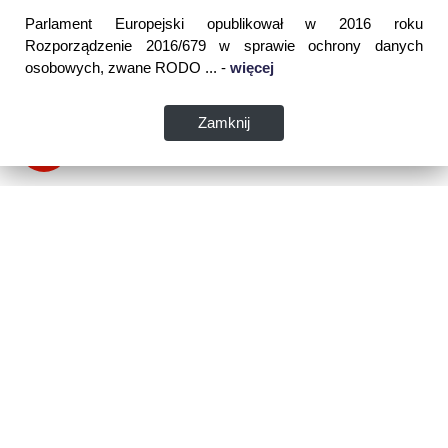
Parlament Europejski opublikował w 2016 roku
Rozporządzenie 2016/679 w sprawie ochrony danych
osobowych, zwane RODO ... -
więcej
Zamknij
Dane kontaktowe:
WSPIA Rzeszowska Szkoła Wyższa
ul. Cegielniana 14 (boczna al. Rejtana)
35-310 Rzeszów
tel. 17 867 04 00