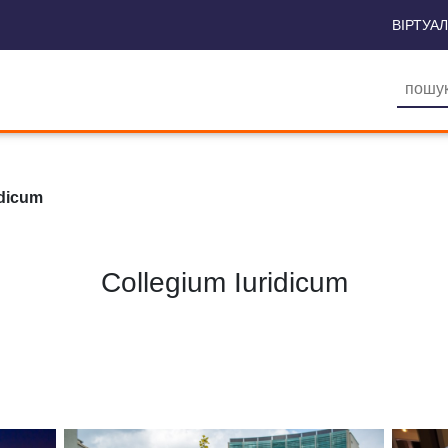
ВІРТУА
idicum
Collegium Iuridicum