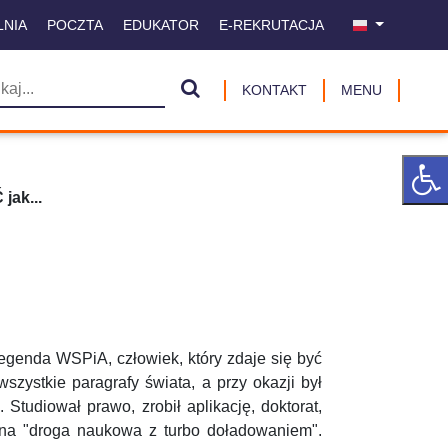
LNIA
POCZTA
EDUKATOR
E-REKRUTACJA
KONTAKT
MENU
 jak...
genda WSPiA, człowiek, który zdaje się być
zystkie paragrafy świata, a przy okazji był
Studiował prawo, zrobił aplikację, doktorat,
yczna "droga naukowa z turbo doładowaniem".