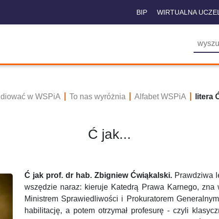
BIP
WIRTUALNA UCZE
tudiować w WSPiA
To nas wyróżnia
Alfabet WSPiA
litera Ć
Ć jak...
Ć jak prof. dr hab. Zbigniew Ćwiąkalski.
Prawdziwa le
wszędzie naraz: kieruje Katedrą Prawa Karnego, zna ws
Ministrem Sprawiedliwości i Prokuratorem Generalnym. 
habilitację, a potem otrzymał profesurę - czyli klas