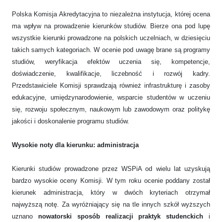
Polska Komisja Akredytacyjna to niezależna instytucja, której ocena
ma wpływ na prowadzenie kierunków studiów. Bierze ona pod lupę
wszystkie kierunki prowadzone na polskich uczelniach, w dziesięciu
takich samych kategoriach. W ocenie pod uwagę brane są programy
studiów, weryfikacja efektów uczenia się, kompetencje,
doświadczenie, kwalifikacje, liczebność i rozwój kadry.
Przedstawiciele Komisji sprawdzają również infrastrukturę i zasoby
edukacyjne, umiędzynarodowienie, wsparcie studentów w uczeniu
się, rozwoju społecznym, naukowym lub zawodowym oraz politykę
jakości i doskonalenie programu studiów.
Wysokie noty dla kierunku: administracja
Kierunki studiów prowadzone przez WSPiA od wielu lat uzyskują
bardzo wysokie oceny Komisji. W tym roku ocenie poddany został
kierunek administracja, który w dwóch kryteriach otrzymał
najwyższą notę. Za wyróżniający się na tle innych szkół wyższych
uznano
nowatorski sposób realizacji praktyk studenckich
i