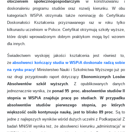
otoczeniem społecznogospodarczym
w konstruowaniu i
doskonaleniu programu studiów oraz rozwój kierunku. W obu
kategoriach WSPiA otrzymała także nominację do Certyfikatu
Doskonałości Kształcenia przyznawanego raz w roku tylko
kilkunastu uczelniom w Polsce. Certyfikat otrzymują szkoły wyższe,
które dzięki wprowadzonym dobrym praktykom mogą być wzorem
dla innych.
Świadectwem wyskojej jakości kształcenia jest również to,
że
absolwenci kończący studia w WSPiA doskonale radzą sobie
na rynku pracy
! Ministerstwo Nauki i Szkolnictwa Wyższego już po
raz drugi przygotowało raport dotyczący
Ekonomicznych Losów
Absolwentów szkół wyższych
. Z opublikowanych danych
jednoznacznie wynika, że
ponad 95 proc. absolwentów studiów II
stopnia w WSPiA znajduje pracę po studiach
.
W przypadku
absolwentów studiów pierwszego stopnia, po których
większość osób kontynuuje naukę, jest to blisko 89 proc
. Są to
jedne z najlepszych wyników wśród dużych uczelni z Podkarpacia! Z
badań MNiSW wynika też, że absolwenci kierunku „administracja” w