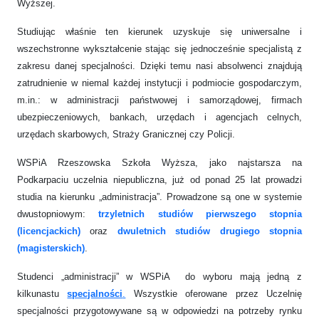
Wyższej.
Studiując właśnie ten kierunek uzyskuje się uniwersalne i
wszechstronne wykształcenie stając się jednocześnie specjalistą z
zakresu danej specjalności. Dzięki temu nasi absolwenci znajdują
zatrudnienie w niemal każdej instytucji i podmiocie gospodarczym,
m.in.: w administracji państwowej i samorządowej, firmach
ubezpieczeniowych, bankach, urzędach i agencjach celnych,
urzędach skarbowych, Straży Granicznej czy Policji.
WSPiA Rzeszowska Szkoła Wyższa, jako najstarsza na
Podkarpaciu uczelnia niepubliczna, już od ponad 25 lat prowadzi
studia na kierunku „administracja”. Prowadzone są one w systemie
dwustopniowym:
trzyletnich studiów pierwszego stopnia
(licencjackich)
oraz
dwuletnich studiów drugiego stopnia
(magisterskich)
.
Studenci „administracji” w WSPiA do wyboru mają jedną z
kilkunastu
specjalności
.
Wszystkie oferowane przez Uczelnię
specjalności przygotowywane są w odpowiedzi na potrzeby rynku