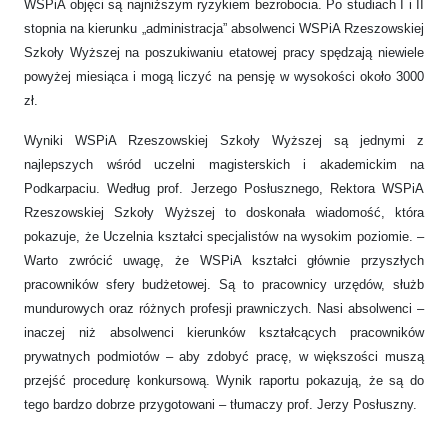
WSPiA objęci są najniższym ryzykiem bezrobocia. Po studiach I i II
stopnia na kierunku „administracja” absolwenci WSPiA Rzeszowskiej
Szkoły Wyższej na poszukiwaniu etatowej pracy spędzają niewiele
powyżej miesiąca i mogą liczyć na pensję w wysokości około 3000
zł.
Wyniki WSPiA Rzeszowskiej Szkoły Wyższej są jednymi z
najlepszych wśród uczelni magisterskich i akademickim na
Podkarpaciu. Według prof. Jerzego Posłusznego, Rektora WSPiA
Rzeszowskiej Szkoły Wyższej to doskonała wiadomość, która
pokazuje, że Uczelnia kształci specjalistów na wysokim poziomie. –
Warto zwrócić uwagę, że WSPiA kształci głównie przyszłych
pracowników sfery budżetowej. Są to pracownicy urzędów, służb
mundurowych oraz różnych profesji prawniczych. Nasi absolwenci –
inaczej niż absolwenci kierunków kształcących pracowników
prywatnych podmiotów – aby zdobyć pracę, w większości muszą
przejść procedurę konkursową. Wynik raportu pokazują, że są do
tego bardzo dobrze przygotowani – tłumaczy prof. Jerzy Posłuszny.