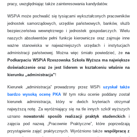
pracy, uwzględniając także zainteresowania kandydatów.
WSPiA może pochwalić się tysiącami wykształconych pracowników
jednostek samorządowych, urzędów państwowych, banków, służb
bezpieczeństwa wewnętrznego i jednostek gospodarczych. Wielu
naszych absolwentów pełni funkcje kierownicze oraz zajmuje inne
ważne stanowiska w najważniejszych urzędach i instytucjach
administracji państwowej. Można więc śmiało powiedzieć, że
na
Podkarpaciu WSPiA Rzeszowska Szkoła Wyższa ma największe
doświadczenie oraz że jest liderem w kształceniu właśnie na
kierunku „administracja”
!
Kierunek „administracja” prowadzony przez WSPi
uzyskał także
bardzo wysoką ocenę PKA
W tym roku ocenie poddany został
kierunek administracja, który w dwóch kryteriach otrzymał
najwyższą notę. Za wyróżniający się na tle innych szkół wyższych
uznano
nowatorski sposób realizacji praktyk studenckich
i
zajęcia pod nazwą „Pracownie Praktyczne”, które poprzedzają
przystąpienie zajęć praktycznych. Wyróżniono także
współpracę z