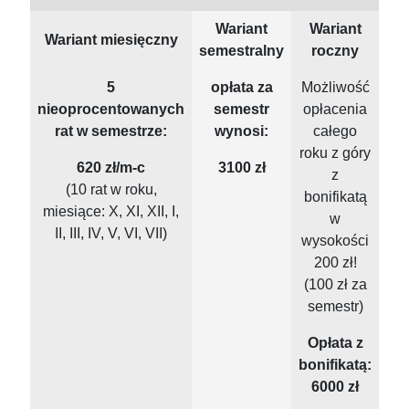
Wariant
Wariant
Wariant miesięczny
semestralny
roczny
5
opłata za
Możliwość
nieoprocentowanych
semestr
opłacenia
rat w semestrze:
wynosi:
całego
roku z góry
620 zł/m-c
3100 zł
z
(10 rat w roku,
bonifikatą
miesiące: X, XI, XII, I,
w
II, III, IV, V, VI, VII)
wysokości
200 zł!
(100 zł za
semestr)
Opłata z
bonifikatą:
6000 zł