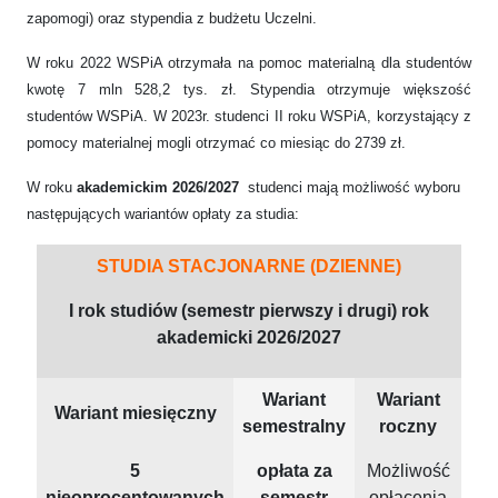
zapomogi) oraz stypendia z budżetu Uczelni.
W roku 2022 WSPiA otrzymała na pomoc materialną dla studentów
kwotę 7 mln 528,2 tys. zł. Stypendia otrzymuje większość
studentów WSPiA. W 2023r. studenci II roku WSPiA, korzystający z
pomocy materialnej mogli otrzymać co miesiąc do 2739 zł.
W roku
akademickim 2026/2027
studenci mają możliwość wyboru
następujących wariantów opłaty za studia:
STUDIA STACJONARNE (DZIENNE)
I rok studiów (semestr pierwszy i drugi) rok
akademicki 2026/2027
Wariant
Wariant
Wariant miesięczny
semestralny
roczny
5
opłata za
Możliwość
nieoprocentowanych
semestr
opłacenia