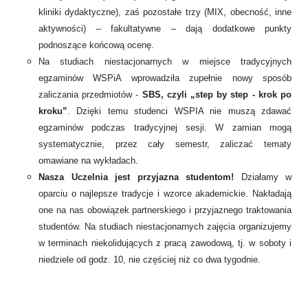
kliniki dydaktyczne), zaś pozostałe trzy (MIX, obecność, inne
aktywności) – fakultatywne – dają dodatkowe punkty
podnoszące końcową ocenę.
Na studiach niestacjonarnych w miejsce tradycyjnych
egzaminów WSPiA wprowadziła zupełnie nowy sposób
zaliczania przedmiotów -
SBS, czyli „step by step - krok po
kroku”
. Dzięki temu studenci WSPIA nie muszą zdawać
egzaminów podczas tradycyjnej sesji. W zamian mogą
systematycznie, przez cały semestr, zaliczać tematy
omawiane na wykładach.
Nasza Uczelnia jest przyjazna studentom!
Działamy w
oparciu o najlepsze tradycje i wzorce akademickie. Nakładają
one na nas obowiązek partnerskiego i przyjaznego traktowania
studentów. Na studiach niestacjonarnych zajęcia organizujemy
w terminach niekolidujących z pracą zawodową, tj. w soboty i
niedziele od godz. 10, nie częściej niż co dwa tygodnie.