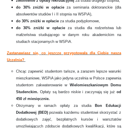
zwolnienie z opłaty rekrutacyjnej
za studia drugiego stopnia,
do 30% zniżki w opłacie
za seminaria doktoranckie (dla
absolwentów studiów I i II stopnia na WSPiA),
do 30% zniżki w opłacie
za studia podyplomowe,
do 30% zniżki w opłacie
za studia dla rodzeństwa lub
małżeństwa studiującego w danym roku akademickim na
studiach stacjonarnych w WSPiA.
Zastanawiasz się, co jeszcze przygotowała dla Ciebie nasza
Uczelnia?
Chcąc zapewnić studentom tańsze, a zarazem lepsze warunki
mieszkaniowe, WSPiA jako jedyna uczelnia w Polsce zapewnia
studentom zakwaterowanie w
Wielomieszkaniowym Domu
Studenckim.
Opłaty są bardzo niskie i zaczynają się już
od
450 zł miesięcznie.
Otrzymany w ramach opłaty za studia
Bon Edukacji
Dodatkowej (BED)
pozwala każdemu studentowi skorzystać z
dodatkowych zajęć, bezpłatnych kursów i warsztatów
umożliwiających zdobycie dodatkowych kwalifikacji, które są