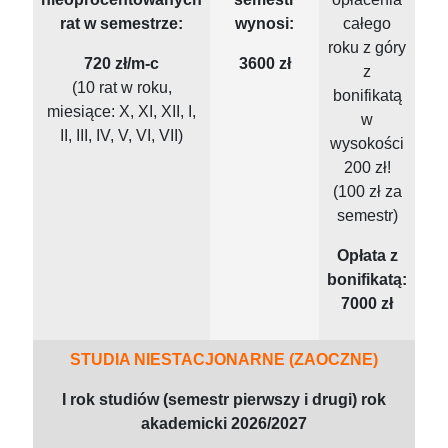
rat w semestrze:
wynosi:
całego
roku z góry
720 zł/m-c
3600 zł
z
(10 rat w roku,
bonifikatą
miesiące: X, XI, XII, I,
w
II, III, IV, V, VI, VII)
wysokości
200 zł!
(100 zł za
semestr)
Opłata z
bonifikatą:
7000 zł
STUDIA NIESTACJONARNE (ZAOCZNE)
I rok studiów (semestr pierwszy i drugi) rok
akademicki 2026/2027