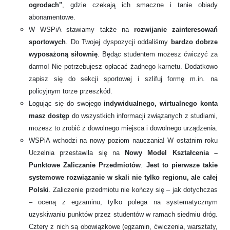
ogrodach"
, gdzie czekają ich smaczne i tanie obiady
abonamentowe.
W WSPiA stawiamy także na
rozwijanie zainteresowań
sportowych
.
Do Twojej dyspozycji oddaliśmy
bardzo dobrze
wyposażoną siłownię
. Będąc studentem możesz ćwiczyć za
darmo! Nie potrzebujesz opłacać żadnego karnetu. Dodatkowo
zapisz się do sekcji sportowej i szlifuj formę m.in. na
policyjnym torze przeszkód.
Logując się do swojego
indywidualnego, wirtualnego konta
masz dostęp
do wszystkich informacji związanych z studiami,
możesz to zrobić z dowolnego miejsca i dowolnego urządzenia.
WSPiA wchodzi na nowy poziom nauczania! W ostatnim roku
Uczelnia przestawiła się na
Nowy Model Kształcenia –
Punktowe Zaliczanie Przedmiotów
.
Jest to pierwsze takie
systemowe rozwiązanie w skali nie tylko regionu, ale całej
Polski
. Zaliczenie przedmiotu nie kończy się – jak dotychczas
– oceną z egzaminu, tylko polega na systematycznym
uzyskiwaniu punktów przez studentów w ramach siedmiu dróg.
Cztery z nich są obowiązkowe (egzamin, ćwiczenia, warsztaty,