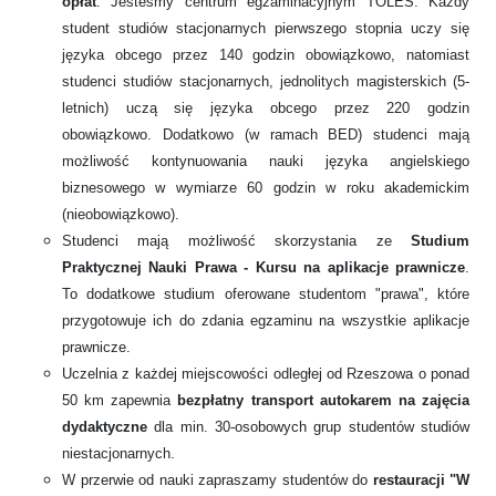
opłat
. Jesteśmy centrum egzaminacyjnym TOLES. Każdy
student studiów stacjonarnych pierwszego stopnia uczy się
języka obcego przez 140 godzin obowiązkowo, natomiast
studenci studiów stacjonarnych, jednolitych magisterskich (5-
letnich) uczą się języka obcego przez 220 godzin
obowiązkowo. Dodatkowo (w ramach BED) studenci mają
możliwość kontynuowania nauki języka angielskiego
biznesowego w wymiarze 60 godzin w roku akademickim
(nieobowiązkowo).
Studenci mają możliwość skorzystania ze
Studium
Praktycznej Nauki Prawa - Kursu na aplikacje prawnicze
.
To dodatkowe studium oferowane studentom "prawa", które
przygotowuje ich do zdania
egzaminu na wszystkie aplikacje
prawnicze.
Uczelnia z
każdej miejscowości odległej od Rzeszowa o ponad
50 km zapewnia
bezpłatny transport autokarem na zajęcia
dydaktyczne
dla min. 30-osobowych grup studentów studiów
niestacjonarnych.
W przerwie od nauki zapraszamy studentów do
restauracji "W