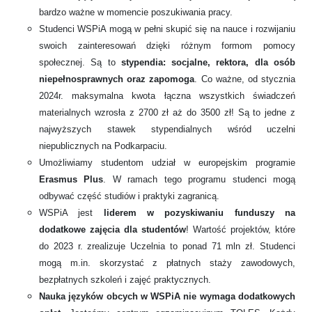
bardzo ważne w momencie poszukiwania pracy.
Studenci WSPiA mogą w pełni skupić się na nauce i rozwijaniu
swoich zainteresowań dzięki różnym formom pomocy
społecznej. Są to
stypendia: socjalne, rektora, dla osób
niepełnosprawnych oraz zapomoga
. Co ważne, od stycznia
2024r. maksymalna kwota łączna wszystkich świadczeń
materialnych wzrosła z 2700 zł aż do 3500 zł! Są to jedne z
najwyższych stawek stypendialnych wśród uczelni
niepublicznych na Podkarpaciu.
Umożliwiamy studentom udział w europejskim programie
Erasmus Plus
. W ramach tego programu studenci mogą
odbywać część studiów i praktyki zagranicą.
WSPiA jest
liderem w pozyskiwaniu funduszy na
dodatkowe zajęcia dla studentów
! Wartość projektów, które
do 2023 r. zrealizuje Uczelnia to ponad 71 mln zł. Studenci
mogą m.in. skorzystać z płatnych staży zawodowych,
bezpłatnych szkoleń i zajęć praktycznych.
Nauka języków obcych w WSPiA nie wymaga dodatkowych