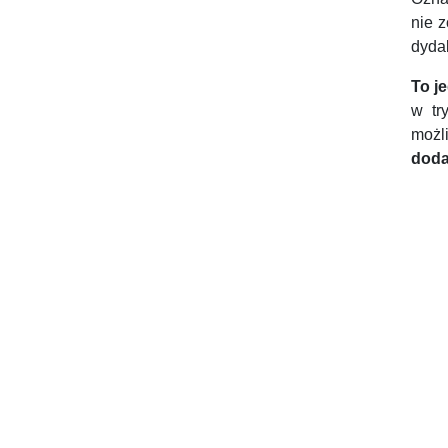
nie 
dyda
To j
w tr
możl
doda