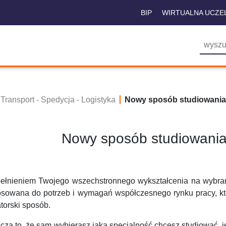
BIP
WIRTUALNA UCZE
Transport - Spedycja - Logistyka
Nowy sposób studiowania 
Nowy sposób studiowania
ełnieniem Twojego wszechstronnego wykształcenia na wybranym
osowana do potrzeb i wymagań współczesnego rynku pracy, k
torski sposób.
cza to, że sam wybierasz jaką specjalność chcesz studiować, j