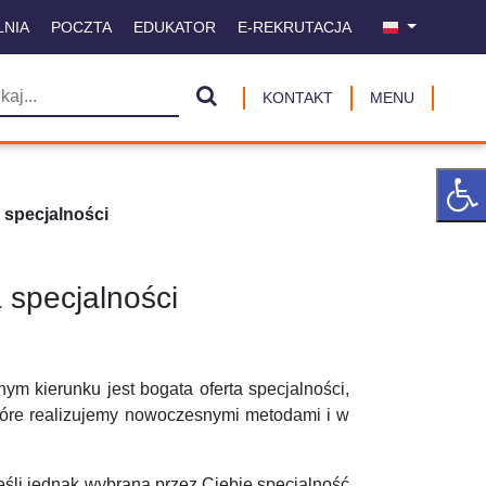
LNIA
POCZTA
EDUKATOR
E-REKRUTACJA
KONTAKT
MENU
specjalności
 specjalności
 kierunku jest bogata oferta specjalności,
tóre realizujemy nowoczesnymi metodami i w
eśli jednak wybrana przez Ciebie specjalność