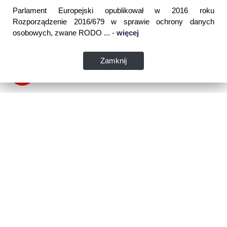
Parlament Europejski opublikował w 2016 roku
Rozporządzenie 2016/679 w sprawie ochrony danych
osobowych, zwane RODO ... -
więcej
Zamknij
Dane kontaktowe:
WSPIA Rzeszowska Szkoła Wyższa
ul. Cegielniana 14 (boczna al. Rejtana)
35-310 Rzeszów
tel. 17 867 04 00