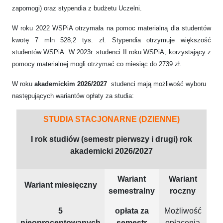
zapomogi) oraz stypendia z budżetu Uczelni.
W roku 2022 WSPiA otrzymała na pomoc materialną dla studentów
kwotę 7 mln 528,2 tys. zł. Stypendia otrzymuje większość
studentów WSPiA. W 2023r. studenci II roku WSPiA, korzystający z
pomocy materialnej mogli otrzymać co miesiąc do 2739 zł.
W roku
akademickim 2026/2027
studenci mają możliwość wyboru
następujących wariantów opłaty za studia:
STUDIA STACJONARNE (DZIENNE)
I rok studiów (semestr pierwszy i drugi) rok
akademicki 2026/2027
Wariant
Wariant
Wariant miesięczny
semestralny
roczny
5
opłata za
Możliwość
nieoprocentowanych
semestr
opłacenia