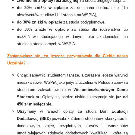
zwolnienie z opłaty rekrutacyjnej
za studia drugiego stopnia,
do 30% zniżki w opłacie
za seminaria doktoranckie (dla
absolwentów studiów I i II stopnia na WSPiA),
do 30% zniżki w opłacie
za studia podyplomowe,
do 30% zniżki w opłacie
za studia dla rodzeństwa lub
małżeństwa studiującego w danym roku akademickim na
studiach stacjonarnych w WSPiA.
Zastanawiasz się, co jeszcze przygotowała dla Ciebie nasza
Uczelnia?
Chcąc zapewnić studentom tańsze, a zarazem lepsze warunki
mieszkaniowe, WSPiA jako jedyna uczelnia w Polsce zapewnia
studentom zakwaterowanie w
Wielomieszkaniowym Domu
Studenckim.
Opłaty są bardzo niskie i zaczynają się już
od
450 zł miesięcznie.
Otrzymany w ramach opłaty za studia
Bon Edukacji
Dodatkowej (BED)
pozwala każdemu studentowi skorzystać z
dodatkowych zajęć, bezpłatnych kursów i warsztatów
umożliwiających zdobycie dodatkowych kwalifikacji, które są