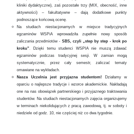
kliniki dydaktyczne), zaś pozostałe trzy (MIX, obecność, inne
aktywności) – fakultatywne – dają dodatkowe punkty
podnoszące końcową ocenę.
Na studiach niestacjonarnych w miejsce tradycyjnych
egzaminów WSPiA wprowadziła zupełnie nowy sposób
zaliczania przedmiotów -
SBS, czyli „step by step - krok po
kroku”
. Dzięki temu studenci WSPIA nie muszą zdawać
egzaminów podczas tradycyjnej sesji. W zamian mogą
systematycznie, przez cały semestr, zaliczać tematy
omawiane na wykładach.
Nasza Uczelnia jest przyjazna studentom!
Działamy w
oparciu o najlepsze tradycje i wzorce akademickie. Nakładają
one na nas obowiązek partnerskiego i przyjaznego traktowania
studentów. Na studiach niestacjonarnych zajęcia organizujemy
w terminach niekolidujących z pracą zawodową, tj. w soboty i
niedziele od godz. 10, nie częściej niż co dwa tygodnie.