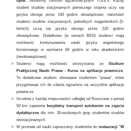
opłat
. Jesteśmy centrum egzaminacyjnym TOLES. Każdy
student studiów stacjonarnych pierwszego stopnia uczy się
języka obcego przez 140 godzin obowiązkowo, natomiast
studenci studiów stacjonarnych, jednolitych magisterskich (5-
letnich) uczą się języka obcego przez 220 godzin
obowiązkowo. Dodatkowo (w ramach BED) studenci mają
możliwość kontynuowania nauki języka angielskiego
biznesowego w wymiarze 60 godzin w roku akademickim
(nieobowiązkowo).
Studenci mają możliwość skorzystania ze
Studium
Praktycznej Nauki Prawa - Kursu na aplikacje prawnicze
.
To dodatkowe studium oferowane studentom "prawa", które
przygotowuje ich do zdania
egzaminu na wszystkie aplikacje
prawnicze.
Uczelnia z
każdej miejscowości odległej od Rzeszowa o ponad
50 km zapewnia
bezpłatny transport autokarem na zajęcia
dydaktyczne
dla min. 30-osobowych grup studentów studiów
niestacjonarnych.
W przerwie od nauki zapraszamy studentów do
restauracji "W