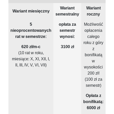
Wariant
Wariant
Wariant miesięczny
semestralny
roczny
5
opłata za
Możliwość
nieoprocentowanych
semestr
opłacenia
rat w semestrze:
wynosi:
całego
roku z góry
620 zł/m-c
3100 zł
z
(10 rat w roku,
bonifikatą
miesiące: X, XI, XII, I,
w
II, III, IV, V, VI, VII)
wysokości
200 zł!
(100 zł za
semestr)
Opłata z
bonifikatą:
6000 zł