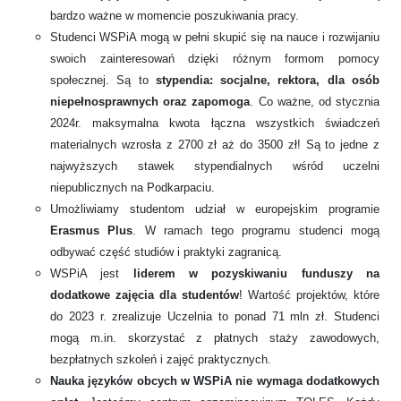
bardzo ważne w momencie poszukiwania pracy.
Studenci WSPiA mogą w pełni skupić się na nauce i rozwijaniu
swoich zainteresowań dzięki różnym formom pomocy
społecznej. Są to
stypendia: socjalne, rektora, dla osób
niepełnosprawnych oraz zapomoga
. Co ważne, od stycznia
2024r. maksymalna kwota łączna wszystkich świadczeń
materialnych wzrosła z 2700 zł aż do 3500 zł! Są to jedne z
najwyższych stawek stypendialnych wśród uczelni
niepublicznych na Podkarpaciu.
Umożliwiamy studentom udział w europejskim programie
Erasmus Plus
. W ramach tego programu studenci mogą
odbywać część studiów i praktyki zagranicą.
WSPiA jest
liderem w pozyskiwaniu funduszy na
dodatkowe zajęcia dla studentów
! Wartość projektów, które
do 2023 r. zrealizuje Uczelnia to ponad 71 mln zł. Studenci
mogą m.in. skorzystać z płatnych staży zawodowych,
bezpłatnych szkoleń i zajęć praktycznych.
Nauka języków obcych w WSPiA nie wymaga dodatkowych