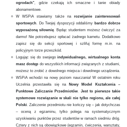
ogrodach"
, gdzie czekają ich smaczne i tanie obiady
abonamentowe.
W WSPiA stawiamy także na
rozwijanie zainteresowań
sportowych
.
Do Twojej dyspozycji oddaliśmy
bardzo dobrze
wyposażoną siłownię
. Będąc studentem możesz ćwiczyć za
darmo! Nie potrzebujesz opłacać żadnego karnetu. Dodatkowo
zapisz się do sekcji sportowej i szlifuj formę m.in. na
policyjnym torze przeszkód.
Logując się do swojego
indywidualnego, wirtualnego konta
masz dostęp
do wszystkich informacji związanych z studiami,
możesz to zrobić z dowolnego miejsca i dowolnego urządzenia.
WSPiA wchodzi na nowy poziom nauczania! W ostatnim roku
Uczelnia przestawiła się na
Nowy Model Kształcenia –
Punktowe Zaliczanie Przedmiotów
.
Jest to pierwsze takie
systemowe rozwiązanie w skali nie tylko regionu, ale całej
Polski
. Zaliczenie przedmiotu nie kończy się – jak dotychczas
– oceną z egzaminu, tylko polega na systematycznym
uzyskiwaniu punktów przez studentów w ramach siedmiu dróg.
Cztery z nich są obowiązkowe (egzamin, ćwiczenia, warsztaty,