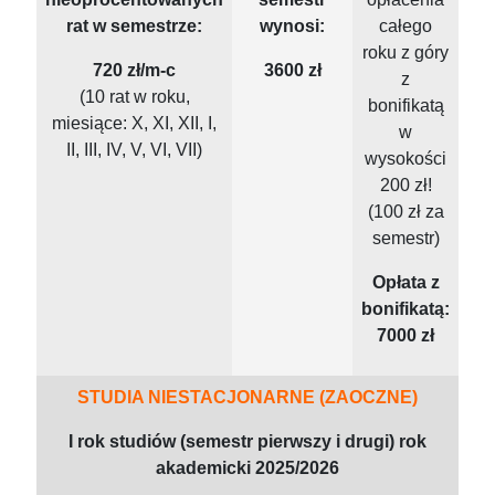
rat w semestrze:
wynosi:
całego
roku z góry
720 zł/m-c
3600 zł
z
(10 rat w roku,
bonifikatą
miesiące: X, XI, XII, I,
w
II, III, IV, V, VI, VII)
wysokości
200 zł!
(100 zł za
semestr)
Opłata z
bonifikatą:
7000 zł
STUDIA NIESTACJONARNE (ZAOCZNE)
I rok studiów (semestr pierwszy i drugi) rok
akademicki 2025/2026