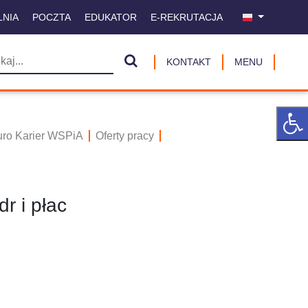
LNIA
POCZTA
EDUKATOR
E-REKRUTACJA
KONTAKT
MENU
uro Karier WSPiA
Oferty pracy
r i płac