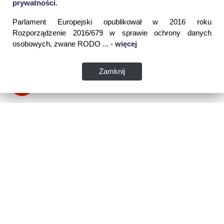
prywatności
.
Parlament Europejski opublikował w 2016 roku
Rozporządzenie 2016/679 w sprawie ochrony danych
osobowych, zwane RODO ... -
więcej
Zamknij
Dane kontaktowe:
WSPIA Rzeszowska Szkoła Wyższa
ul. Cegielniana 14 (boczna al. Rejtana)
35-310 Rzeszów