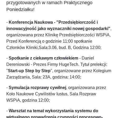
przygotowanych w ramach Praktycznego
Poniedziałku!
-
Konferencja Naukowa - "Przedsiębiorczość i
innowacyjność jako wyznaczniki nowej gospodarki"
,
organizowana przez Klinikę Przedsiębiorczości WSPiA,
Przed Konferencją o godzinie 11:00 spotkanie
Członków Kliniki,
Sala:3.06, bud. B, Godzina 12:00;
-
Spotkanie z ciekawym człowiekiem
- Daniel
Dereniowski - Prezes Firmy HugeTech. Tytuł prelekcji:
"
Start-up Step by Step
", organizowane przez Kolegium
Zarządzania, Sala: 23A, godzina: 14:00;
-
Symulacja rozprawy cywilnej
, organizowana przez
Koło Naukowe Cywilistów Iustus, Sala Rozpraw
WSPiA, godzina 12:00;
-
Warsztat na temat wykorzystania systemu do
wirtualnego prowadzenia czynności procesowo-