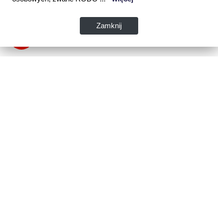
Zamknij
Dane kontaktowe:
WSPIA Rzeszowska Szkoła Wyższa
ul. Cegielniana 14 (boczna al. Rejtana)
35-310 Rzeszów
tel. 17 867 04 00
email:
sekretariat.r@wspia.eu