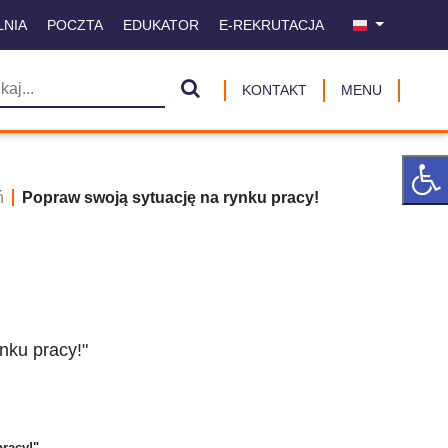
LNIA
POCZTA
EDUKATOR
E-REKRUTACJA
KONTAKT
MENU
ń
Popraw swoją sytuację na rynku pracy!
nku pracy!"
racy!"