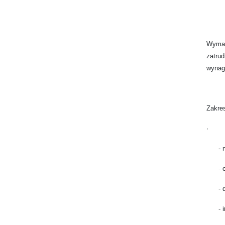
Wymag
zatrud
wynag
Zakre
· pod
- nal
- obl
- dek
- ind