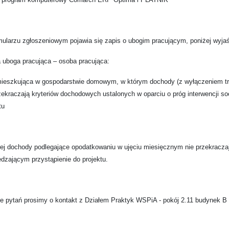
ularzu zgłoszeniowym pojawia się zapis o ubogim pracującym, poniżej wyjaś
 uboga pracująca – osoba pracująca:
mieszkująca w gospodarstwie domowym, w którym dochody (z wyłączeniem tr
zekraczają kryteriów dochodowych ustalonych w oparciu o próg interwencji s
tu
órej dochody podlegające opodatkowaniu w ujęciu miesięcznym nie przekracz
dzającym przystąpienie do projektu.
e pytań prosimy o kontakt z Działem Praktyk WSPiA - pokój 2.11 budynek B 