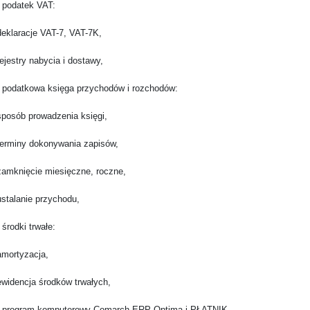
datek VAT:
laracje VAT-7, VAT-7K,
estry nabycia i dostawy,
atkowa księga przychodów i rozchodów:
sób prowadzenia księgi,
miny dokonywania zapisów,
knięcie miesięczne, roczne,
alanie przychodu,
dki trwałe:
ortyzacja,
dencja środków trwałych,
gram komputerowy Comarch ERP Optima i PŁATNIK