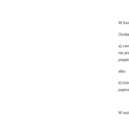
W form
Osoba
a) za
nie pr
projek
albo
b) kt
poprze
W razi