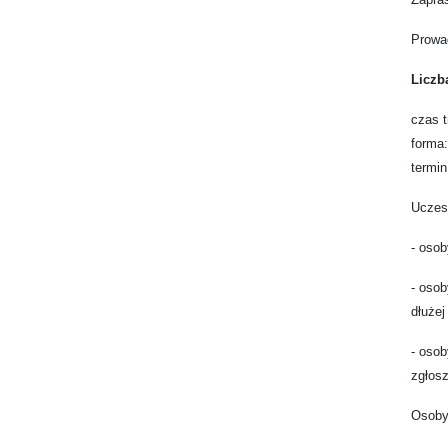
Prowa
Liczb
czas t
forma:
termin
Uczes
- oso
- osob
dłużej
- oso
zgłosz
Osoby