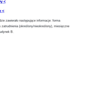
y <
e <
ie zawierało następujące informacje: forma
s zatrudnienia (określony/nieokreślony), miesięczne
budynek B.