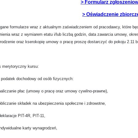
> Formularz zgłoszeniow
> Oświadczenie zbiorcz
ane formularze wraz z aktualnym zaświadczeniem od pracodawcy, które będz
nienia wraz z wymiarem etatu i/lub liczbą godzin, data zawarcia umowy, okre
rodzenie oraz kserokopię umowy o pracę proszę dostarczyć do pokoju 2.11 
s merytoryczny kursu:
atek dochodowy od osób fizycznych:
iczanie płac (umowy o pracę oraz umowy cywilno-prawne),
iczanie składek na ubezpieczenia społeczne i zdrowotne,
laracje PIT-4R, PIT-11,
ywidualne karty wynagrodzeń,