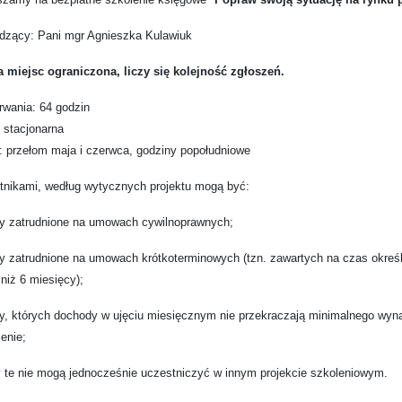
dzący: Pani mgr Agnieszka Kulawiuk
a miejsc ograniczona, liczy się kolejność zgłoszeń.
rwania: 64 godzin
 stacjonarna
: przełom maja i czerwca, godziny popołudniowe
tnikami, według wytycznych projektu mogą być:
by zatrudnione na umowach cywilnoprawnych;
y zatrudnione na umowach krótkoterminowych (tzn. zawartych na czas określon
 niż 6 miesięcy);
by, których dochody w ujęciu miesięcznym nie przekraczają minimalnego wy
enie;
 te nie mogą jednocześnie uczestniczyć w innym projekcie szkoleniowym.