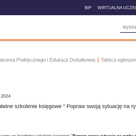
BIP
WIRTUALNA UCZE
tałcenia Praktycznego i Edukacji Dodatkowej
Tablica ogłosze
.2024
łatne szkolenie księgowe " Popraw swoją sytuację na ry
szamy na bezpłatne szkolenie księgowe "
Popraw swoją sytuację na rynku p