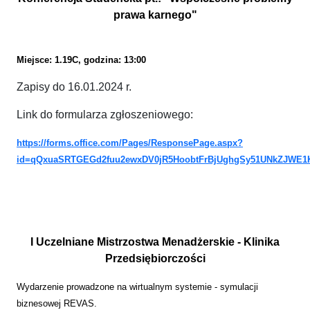
prawa karnego"
Miejsce: 1.19C, godzina: 13:00
Zapisy do 16.01.2024 r.
Link do formularza zgłoszeniowego:
https://forms.office.com/Pages/ResponsePage.aspx?
id=qQxuaSRTGEGd2fuu2ewxDV0jR5HoobtFrBjUghgSy51UNkZJWE
I Uczelniane Mistrzostwa Menadżerskie - Klinika
Przedsiębiorczości
Wydarzenie prowadzone na wirtualnym systemie - symulacji
biznesowej REVAS.