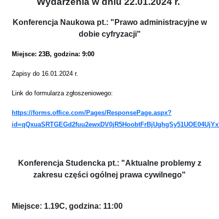
Wydarzenia w dniu 22.01.2024 r.
Konferencja Naukowa pt.: "Prawo administracyjne w
dobie cyfryzacji"
Miejsce: 23B, godzina: 9:00
Zapisy do 16.01.2024 r.
Link do formularza zgłoszeniowego:
https://forms.office.com/Pages/ResponsePage.aspx?
id=qQxuaSRTGEGd2fuu2ewxDV0jR5HoobtFrBjUghgSy51UOE04Uj
Konferencja Studencka pt.: "Aktualne problemy z
zakresu części ogólnej prawa cywilnego"
Miejsce: 1.19C, godzina: 11:00