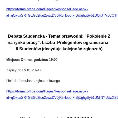
https://forms.office.com/Pages/ResponsePage.aspx?
id=qQxuaSRTGEGd2fuu2ewxDV0jR5HoobtFrBjUghgSy51UQjlJTVpC
Debata Studencka - Temat przewodni: "Pokolenie Z
na rynku pracy". Liczba Prelegentów ograniczona -
6 Studentów (decyduje kolejność zgłoszeń)
Miejsce: Online, godzina: 19:00
Zapisy do 09.01.2024 r.
Link do formularza zgłoszeniowego:
https://forms.office.com/Pages/ResponsePage.aspx?
id=qQxuaSRTGEGd2fuu2ewxDV0jR5HoobtFrBjUghgSy51UMjNYUUx