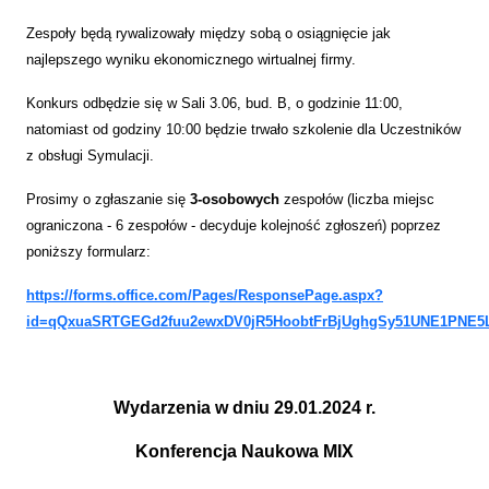
Zespoły będą rywalizowały między sobą o osiągnięcie jak
najlepszego wyniku ekonomicznego wirtualnej firmy.
Konkurs odbędzie się w Sali 3.06, bud. B, o godzinie 11:00,
natomiast od godziny 10:00 będzie trwało szkolenie dla Uczestników
z obsługi Symulacji.
Prosimy o zgłaszanie się
3-osobowych
zespołów (liczba miejsc
ograniczona - 6 zespołów - decyduje kolejność zgłoszeń) poprzez
poniższy formularz:
https://forms.office.com/Pages/ResponsePage.aspx?
id=qQxuaSRTGEGd2fuu2ewxDV0jR5HoobtFrBjUghgSy51UNE1PNE
Wydarzenia w dniu 29.01.2024 r.
Konferencja Naukowa MIX