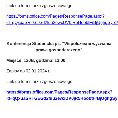
Link do formularza zgłoszeniowego:
https://forms.office.com/Pages/ResponsePage.aspx?
id=qQxuaSRTGEGd2fuu2ewxDV0jR5HoobtFrBjUghgSy
Konferencja Studencka pt.: "Współczesne wyzwania
prawa gospodarczego"
Miejsce: 120B, godzina: 13:00
Zapisy do 02.01.2024 r.
Link do formularza zgłoszeniowego:
https://forms.office.com/Pages/ResponsePage.aspx?
id=qQxuaSRTGEGd2fuu2ewxDV0jR5HoobtFrBjUghg