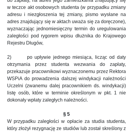
do zapłaty, na adres jego zamieszkania znajdujący się
w teczce akt osobowych studenta (w przypadku zmiany
adresu i niezgłoszenia tej zmiany, pismo wysłane na
adres znajdujący się w aktach uważa się za doręczone),
wyznaczając jednomiesięczny termin do uregulowania
zaległości pod rygorem wpisu dłużnika do Krajowego
Rejestru Długów,
2)
po upływie jednego miesiąca, licząc od daty
otrzymania przez studenta wezwania do zapłaty,
przekazuje pracownikowi wyznaczonemu przez Rektora
WSPiA do prowadzenia dalszej windykacji należności
Uczelni (zwanemu dalej pracownikiem ds. windykacji)
listę osób, które w terminie określonym w pkt. 1 nie
dokonały wpłaty zaległych należności.
§ 5
W przypadku zaległości w opłacie za studia studenta,
który złożył rezygnację ze studiów lub został skreślony z