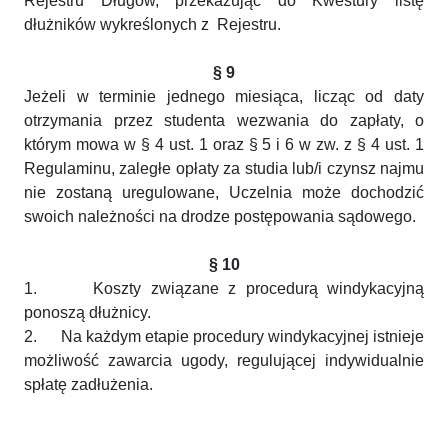
Rejestru Długów, przekazując do Kwestury listę
dłużników wykreślonych z Rejestru.
§ 9
Jeżeli w terminie jednego miesiąca, licząc od daty
otrzymania przez studenta wezwania do zapłaty, o
którym mowa w § 4 ust. 1 oraz § 5 i 6 w zw. z § 4 ust. 1
Regulaminu, zaległe opłaty za studia lub/i czynsz najmu
nie zostaną uregulowane, Uczelnia może dochodzić
swoich należności na drodze postępowania sądowego.
§ 10
1.
Koszty związane z procedurą windykacyjną
ponoszą dłużnicy.
2.
Na każdym etapie procedury windykacyjnej istnieje
możliwość zawarcia ugody, regulującej indywidualnie
spłatę zadłużenia.