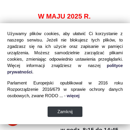
W MAJU 2025 R.
Sala Tortur będzie otwarta w:
Używamy plików cookies, aby ułatwić Ci korzystanie z
naszego serwisu. Jeżeli nie blokujesz tych plików, to
środy (7, 14, 21, 28
zgadzasz się na ich użycie oraz zapisanie w pamięci
-
w godz. 8:30 do 18:00
maja)
urządzenia. Możesz samodzielnie zarządzać plikami
cookies, zmieniając odpowiednio ustawienia przeglądarki.
Więcej informacji znajdziesz w naszej
polityce
piątki (9, 16, 23, 30
prywatności
.
-
w godz. 8:30 do 11:30
maja)
Parlament Europejski opublikował w 2016 roku
Rozporządzenie 2016/679 w sprawie ochrony danych
osobowych, zwane RODO ... -
w godz. 8:15 do 14:45
więcej
soboty (10, 17, 24,
-
(przerwa w godz. 12:00
31 maja)
Zamknij
- 12:30)
w godz. 8:15 do 14:45