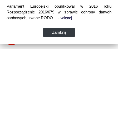
Parlament Europejski opublikował w 2016 roku
Rozporządzenie 2016/679 w sprawie ochrony danych
osobowych, zwane RODO ... -
więcej
Zamknij
Dane kontaktowe:
WSPIA Rzeszowska Szkoła Wyższa
ul. Cegielniana 14 (boczna al. Rejtana)
35-310 Rzeszów
tel. 17 867 04 00