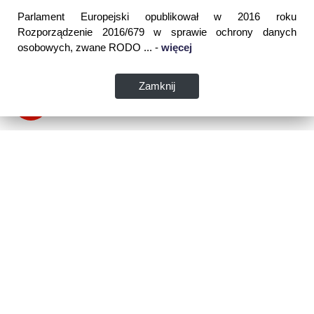
Parlament Europejski opublikował w 2016 roku
Rozporządzenie 2016/679 w sprawie ochrony danych
osobowych, zwane RODO ... -
więcej
Zamknij
Dane kontaktowe:
WSPIA Rzeszowska Szkoła Wyższa
ul. Cegielniana 14 (boczna al. Rejtana)
35-310 Rzeszów
tel. 17 867 04 00