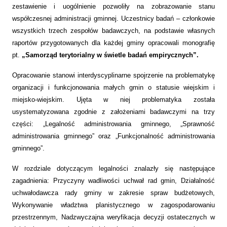
zestawienie i uogólnienie pozwoliły na zobrazowanie stanu
współczesnej administracji gminnej. Uczestnicy badań – członkowie
wszystkich trzech zespołów badawczych, na podstawie własnych
raportów przygotowanych dla każdej gminy opracowali monografię
pt.
„Samorząd terytorialny w świetle badań empirycznych”.
Opracowanie stanowi interdyscyplinarne spojrzenie na problematykę
organizacji i funkcjonowania małych gmin o statusie wiejskim i
miejsko-wiejskim. Ujęta w niej problematyka została
usystematyzowana zgodnie z założeniami badawczymi na trzy
części: „Legalność administrowania gminnego, „Sprawność
administrowania gminnego” oraz „Funkcjonalność administrowania
gminnego”.
W rozdziale dotyczącym legalności znalazły się następujące
zagadnienia: Przyczyny wadliwości uchwał rad gmin, Działalność
uchwałodawcza rady gminy w zakresie spraw budżetowych,
Wykonywanie władztwa planistycznego w zagospodarowaniu
przestrzennym, Nadzwyczajna weryfikacja decyzji ostatecznych w