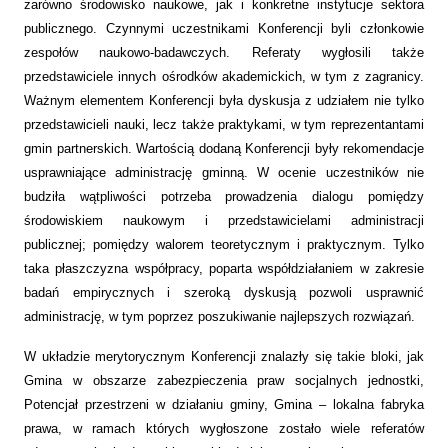
zarówno środowisko naukowe, jak i konkretne instytucje sektora
publicznego. Czynnymi uczestnikami Konferencji byli członkowie
zespołów naukowo-badawczych. Referaty wygłosili także
przedstawiciele innych ośrodków akademickich, w tym z zagranicy.
Ważnym elementem Konferencji była dyskusja z udziałem nie tylko
przedstawicieli nauki, lecz także praktykami, w tym reprezentantami
gmin partnerskich. Wartością dodaną Konferencji były rekomendacje
usprawniające administrację gminną. W ocenie uczestników nie
budziła wątpliwości potrzeba prowadzenia dialogu pomiędzy
środowiskiem naukowym i przedstawicielami administracji
publicznej; pomiędzy walorem teoretycznym i praktycznym. Tylko
taka płaszczyzna współpracy, poparta współdziałaniem w zakresie
badań empirycznych i szeroką dyskusją pozwoli usprawnić
administrację, w tym poprzez poszukiwanie najlepszych rozwiązań.
W układzie merytorycznym Konferencji znalazły się takie bloki, jak
Gmina w obszarze zabezpieczenia praw socjalnych jednostki,
Potencjał przestrzeni w działaniu gminy, Gmina – lokalna fabryka
prawa, w ramach których wygłoszone zostało wiele referatów