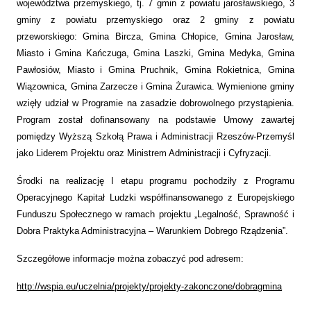
województwa przemyskiego, tj. 7 gmin z powiatu jarosławskiego, 3
gminy z powiatu przemyskiego oraz 2 gminy z powiatu
przeworskiego: Gmina Bircza, Gmina Chłopice, Gmina Jarosław,
Miasto i Gmina Kańczuga, Gmina Laszki, Gmina Medyka, Gmina
Pawłosiów, Miasto i Gmina Pruchnik, Gmina Rokietnica, Gmina
Wiązownica, Gmina Zarzecze i Gmina Żurawica. Wymienione gminy
wzięły udział w Programie na zasadzie dobrowolnego przystąpienia.
Program został dofinansowany na podstawie Umowy zawartej
pomiędzy Wyższą Szkołą Prawa i Administracji Rzeszów-Przemyśl
jako Liderem Projektu oraz Ministrem Administracji i Cyfryzacji.
Środki na realizację I etapu programu pochodziły z Programu
Operacyjnego Kapitał Ludzki współfinansowanego z Europejskiego
Funduszu Społecznego w ramach projektu „Legalność, Sprawność i
Dobra Praktyka Administracyjna – Warunkiem Dobrego Rządzenia”.
Szczegółowe informacje można zobaczyć pod adresem:
http://wspia.eu/uczelnia/projekty/projekty-zakonczone/dobragmina