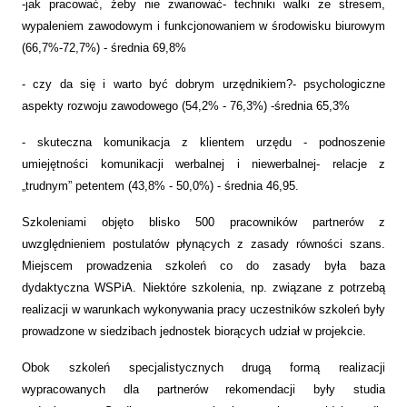
-jak pracować, żeby nie zwariować- techniki walki ze stresem,
wypaleniem zawodowym i funkcjonowaniem w środowisku biurowym
(66,7%-72,7%) - średnia 69,8%
- czy da się i warto być dobrym urzędnikiem?- psychologiczne
aspekty rozwoju zawodowego (54,2% - 76,3%) -średnia 65,3%
- skuteczna komunikacja z klientem urzędu - podnoszenie
umiejętności komunikacji werbalnej i niewerbalnej- relacje z
„trudnym” petentem (43,8% - 50,0%) - średnia 46,95.
Szkoleniami objęto blisko 500 pracowników partnerów z
uwzględnieniem postulatów płynących z zasady równości szans.
Miejscem prowadzenia szkoleń co do zasady była baza
dydaktyczna WSPiA. Niektóre szkolenia, np. związane z potrzebą
realizacji w warunkach wykonywania pracy uczestników szkoleń były
prowadzone w siedzibach jednostek biorących udział w projekcie.
Obok szkoleń specjalistycznych drugą formą realizacji
wypracowanych dla partnerów rekomendacji były studia