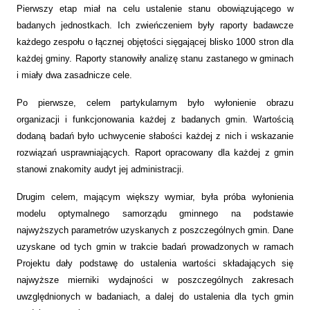
Pierwszy etap miał na celu ustalenie stanu obowiązującego w
badanych jednostkach. Ich zwieńczeniem były raporty badawcze
każdego zespołu o łącznej objętości sięgającej blisko 1000 stron dla
każdej gminy. Raporty stanowiły analizę stanu zastanego w gminach
i miały dwa zasadnicze cele.
Po pierwsze, celem partykularnym było wyłonienie obrazu
organizacji i funkcjonowania każdej z badanych gmin. Wartością
dodaną badań było uchwycenie słabości każdej z nich i wskazanie
rozwiązań usprawniających. Raport opracowany dla każdej z gmin
stanowi znakomity audyt jej administracji.
Drugim celem, mającym większy wymiar, była próba wyłonienia
modelu optymalnego samorządu gminnego na podstawie
najwyższych parametrów uzyskanych z poszczególnych gmin. Dane
uzyskane od tych gmin w trakcie badań prowadzonych w ramach
Projektu dały podstawę do ustalenia wartości składających się
najwyższe mierniki wydajności w poszczególnych zakresach
uwzględnionych w badaniach, a dalej do ustalenia dla tych gmin