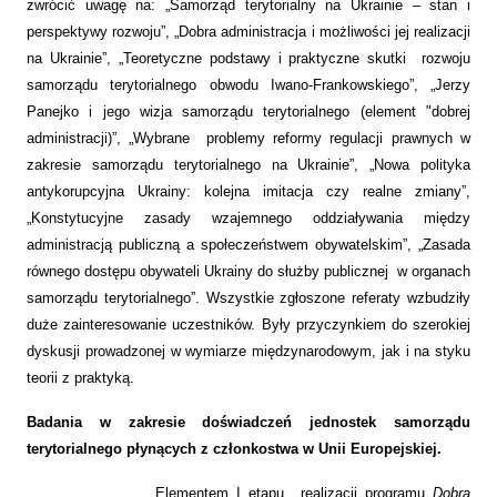
zwrócić uwagę na: „Samorząd terytorialny na Ukrainie – stan i
perspektywy rozwoju”, „Dobra administracja i możliwości jej realizacji
na Ukrainie”, „Teoretyczne podstawy i praktyczne skutki rozwoju
samorządu terytorialnego obwodu Iwano-Frankowskiego”, „Jerzy
Panejko i jego wizja samorządu terytorialnego (element "dobrej
administracji)”, „Wybrane problemy reformy regulacji prawnych w
zakresie samorządu terytorialnego na Ukrainie”, „Nowa polityka
antykorupcyjna Ukrainy: kolejna imitacja czy realne zmiany”,
„Konstytucyjne zasady wzajemnego oddziaływania między
administracją publiczną a społeczeństwem obywatelskim”, „Zasada
równego dostępu obywateli Ukrainy do służby publicznej w organach
samorządu terytorialnego”. Wszystkie zgłoszone referaty wzbudziły
duże zainteresowanie uczestników. Były przyczynkiem do szerokiej
dyskusji prowadzonej w wymiarze międzynarodowym, jak i na styku
teorii z praktyką.
Badania w zakresie doświadczeń jednostek samorządu
terytorialnego płynących z członkostwa w Unii Europejskiej.
Elementem I etapu realizacji programu
Dobra