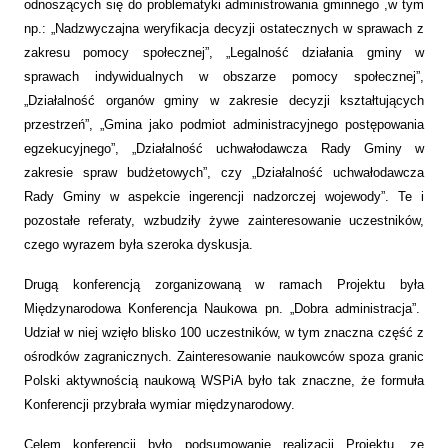
odnoszących się do problematyki administrowania gminnego ,w tym
np.: „Nadzwyczajna weryfikacja decyzji ostatecznych w sprawach z
zakresu pomocy społecznej”, „Legalność działania gminy w
sprawach indywidualnych w obszarze pomocy społecznej”,
„Działalność organów gminy w zakresie decyzji kształtujących
przestrzeń”, „Gmina jako podmiot administracyjnego postępowania
egzekucyjnego”, „Działalność uchwałodawcza Rady Gminy w
zakresie spraw budżetowych”, czy „Działalność uchwałodawcza
Rady Gminy w aspekcie ingerencji nadzorczej wojewody”. Te i
pozostałe referaty, wzbudziły żywe zainteresowanie uczestników,
czego wyrazem była szeroka dyskusja.
Drugą konferencją zorganizowaną w ramach Projektu była
Międzynarodowa Konferencja Naukowa pn. „Dobra administracja”.
Udział w niej wzięło blisko 100 uczestników, w tym znaczna część z
ośrodków zagranicznych. Zainteresowanie naukowców spoza granic
Polski aktywnością naukową WSPiA było tak znaczne, że formuła
Konferencji przybrała wymiar międzynarodowy.
Celem konferencji było podsumowanie realizacji Projektu, ze