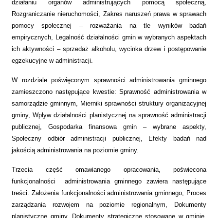
działaniu organów administrujących pomocą społeczną,
Rozgraniczanie nieruchomości, Zakres naruszeń prawa w sprawach
pomocy społecznej – rozważania na tle wyników badań
empirycznych, Legalność działalności gmin w wybranych aspektach
ich aktywności – sprzedaż alkoholu, wycinka drzew i postępowanie
egzekucyjne w administracji.
W rozdziale poświęconym sprawności administrowania gminnego
zamieszczono następujące kwestie: Sprawność administrowania w
samorządzie gminnym, Mierniki sprawności struktury organizacyjnej
gminy, Wpływ działalności planistycznej na sprawność administracji
publicznej, Gospodarka finansowa gmin – wybrane aspekty,
Społeczny odbiór administracji publicznej, Efekty badań nad
jakością administrowania na poziomie gminy.
Trzecia część omawianego opracowania, poświęcona
funkcjonalności administrowania gminnego zawiera następujące
treści: Założenia funkcjonalności administrowania gminnego, Proces
zarządzania rozwojem na poziomie regionalnym, Dokumenty
planistyczne gminy, Dokumenty strategiczne stosowane w gminie,