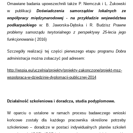
Omawiane badania upowszechnili także P. Niemczuk i L. Żukowski
w publikacji
Doświadczenia samorządów lokalnych ze
współpracy międzynarodowej - na przykładzie województwa
podkarpackiego
w: B. Jaworska-Dębska i R. Budzisz
Prawne
problemy samorządu terytorialnego z perspektywy 25-lecia jego
funkcjonowania
( 2016)
Szczegóły realizacji tej części pierwszego etapu programu
Dobra
administracja
można zobaczyć pod adresem:
http://wspia.eu/uczelnia/projekty/projekty-zakonczone/projekt-msz-
wspolpraca-w-dziedzinie-dyplomacji-publicznej-2014
Działalność szkoleniowa i doradcza, studia podyplomowe.
W oparciu o ustalone w ramach procesu badawczego wnioski
końcowe zostały dla każdego pracownika określone potrzeby
szkoleniowo – doradcze w postaci indywidualnych planów szkoleń