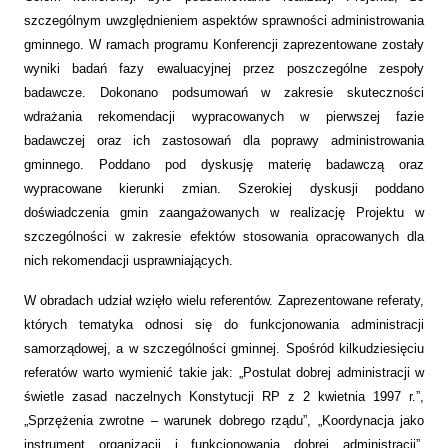
szczególnym uwzględnieniem aspektów sprawności administrowania
gminnego. W ramach programu Konferencji zaprezentowane zostały
wyniki badań fazy ewaluacyjnej przez poszczególne zespoły
badawcze. Dokonano podsumowań w zakresie skuteczności
wdrażania rekomendacji wypracowanych w pierwszej fazie
badawczej oraz ich zastosowań dla poprawy administrowania
gminnego. Poddano pod dyskusję materię badawczą oraz
wypracowane kierunki zmian. Szerokiej dyskusji poddano
doświadczenia gmin zaangażowanych w realizację Projektu w
szczególności w zakresie efektów stosowania opracowanych dla
nich rekomendacji usprawniających.
W obradach udział wzięło wielu referentów. Zaprezentowane referaty,
których tematyka odnosi się do funkcjonowania administracji
samorządowej, a w szczególności gminnej. Spośród kilkudziesięciu
referatów warto wymienić takie jak: „Postulat dobrej administracji w
świetle zasad naczelnych Konstytucji RP z 2 kwietnia 1997 r.”,
„Sprzężenia zwrotne – warunek dobrego rządu”, „Koordynacja jako
instrument organizacji i funkcjonowania dobrej administracji”,