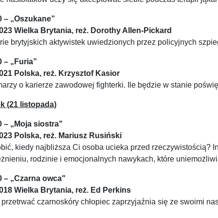
0 – „Oszukane”
2023 Wielka Brytania, reż. Dorothy Allen-Pickard
rie brytyjskich aktywistek uwiedzionych przez policyjnych szpi
0 –
„Furia”
2021 Polska, reż. Krzysztof Kasior
arzy o karierze zawodowej fighterki. Ile będzie w stanie poświ
k (21 listopada)
0 – „Moja siostra"
2023 Polska, reż. Mariusz Rusiński
bić, kiedy najbliższa Ci osoba ucieka przed rzeczywistością? I
żnieniu, rodzinie i emocjonalnych nawykach, które uniemożliwi
0 – „Czarna owca"
2018 Wielka Brytania, reż. Ed Perkins
przetrwać czarnoskóry chłopiec zaprzyjaźnia się ze swoimi na