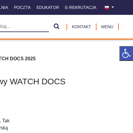
LNIA
POCZTA
EDUKATOR
E-REKRUTACJA
KONTAKT
MENU
ATCH DOCS 2025
mowy WATCH DOCS
. Tak
wską