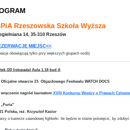
OGRAM
PiA Rzeszowska Szkoła Wyższa
Cegielniana 14, 35-310 Rzeszów
EZERWACJE MIEJSC<<
wacje obowiązują tylko przy większych grupach osób)
tek (20 listopada)
Aula 1.18 bud A
 Oficjalne otwarcie 23
.
Objazdowego Festiwalu WATCH DOCS
– wręczenie nagród laureatom
XVIII Konkursu Wiedzy o Prawach Człowi
–
„Furia”
21 Polska, reż. Krzysztof Kasior
rzy o karierze zawodowej fighterki. Ile będzie w stanie poświęcić, by zdoby