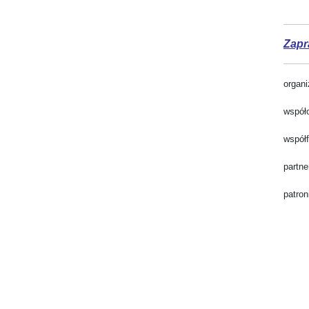
Zapr
organi
współ
współ
partn
patron