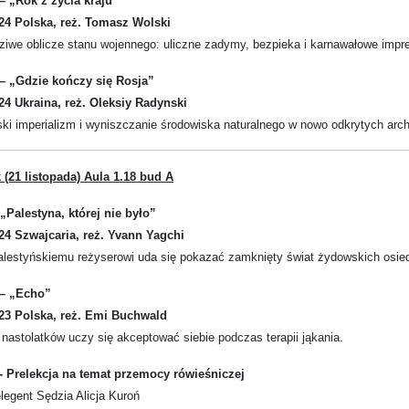
 – „Rok z życia kraju”
024 Polska, reż. Tomasz Wolski
iwe oblicze stanu wojennego: uliczne zadymy, bezpieka i karnawałowe impr
 – „Gdzie kończy się Rosja”
024 Ukraina, reż. Oleksiy Radynski
ki imperializm i wyniszczanie środowiska naturalnego w nowo odkrytych archi
 (21 listopada)
Aula 1.18 bud A
 „Palestyna, której nie było”
024 Szwajcaria, reż. Yvann Yagchi
alestyńskiemu reżyserowi uda się pokazać zamknięty świat żydowskich osie
 – „Echo”
023 Polska, reż. Emi Buchwald
nastolatków uczy się akceptować siebie podczas terapii jąkania.
 - Prelekcja na temat przemocy rówieśniczej
elegent Sędzia Alicja Kuroń