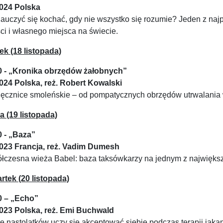
2024 Polska
auczyć się kochać, gdy nie wszystko się rozumie? Jeden z naj
ci i własnego miejsca na świecie.
ek (18 listopada)
0 - „Kronika obrzędów żałobnych”
2024 Polska, reż. Robert Kowalski
ięcznice smoleńskie – od pompatycznych obrzędów utrwalania 
a (19 listopada)
0 - „Baza”
2023 Francja, reż. Vadim Dumesh
łczesna wieża Babel: baza taksówkarzy na jednym z największy
rtek (20 listopada)
0 – „Echo”
2023 Polska, reż. Emi Buchwald
 nastolatków uczy się akceptować siebie podczas terapii jąkan