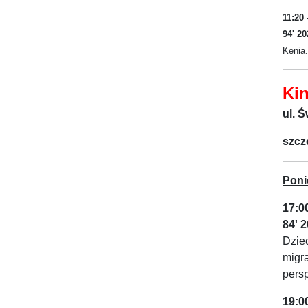
11:20
94' 2
Kenia.
Ki
ul. 
szcz
Poni
17:0
84' 
Dziec
migra
pers
19:0