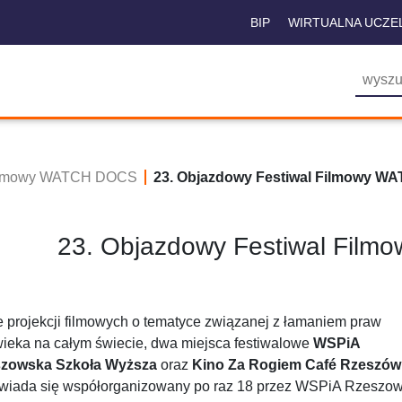
BIP
WIRTUALNA UCZE
Filmowy WATCH DOCS
23. Objazdowy Festiwal Filmowy W
23. Objazdowy Festiwal Fil
e projekcji filmowych o tematyce związanej z łamaniem praw
wieka na całym świecie, dwa miejsca festiwalowe
WSPiA
zowska Szkoła Wyższa
oraz
Kino Za Rogiem Café Rzeszów
wiada się współorganizowany po raz 18 przez WSPiA Rzeszo