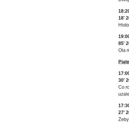
18:2
18' 
Histo
19:0
85' 
Ola m
Piąte
17:0
30' 
Co ro
uzale
17:3
27' 
Żeby 