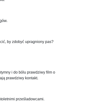
egów.
ęcić, by zdobyć upragniony pas?
ntymny i do bólu prawdziwy film o
ają prawdziwy kontakt.
stoletnimi prześladowcami.