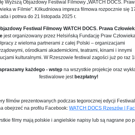
łę Wyższą Objazdowy Festiwal Filmowy „WATCH DOCS. Praw
wieka w Filmie”. Kilkudniowa impreza filmowa rozpocznie się 1
pada i potrwa do 21 listopada 2025 r.
Objazdowy Festiwal Filmowy WATCH DOCS. Prawa Człowiek
ie
jest organizowany przez Helsińską Fundację Praw Człowiek
pracy z wieloma partnerami z całej Polski – organizacjami
rządowymi, ośrodkami akademickimi, teatrami, kinami i innymi
tucjami kulturalnymi. W Rzeszowie festiwal zagości już po raz 1
apraszamy każdego - wstęp
na wszystkie projekcje oraz wykł
festiwalowe jest
bezpłatny!
ery filmów prezentowanych podczas tegorocznej edycji Festiwa
a obejrzeć na profilu Facebook:
WATCH DOCS Rzeszów | Fac
tkie filmy mają polskie i angielskie napisy lub są nagrane po p