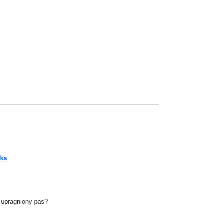
eka
ć upragniony pas?