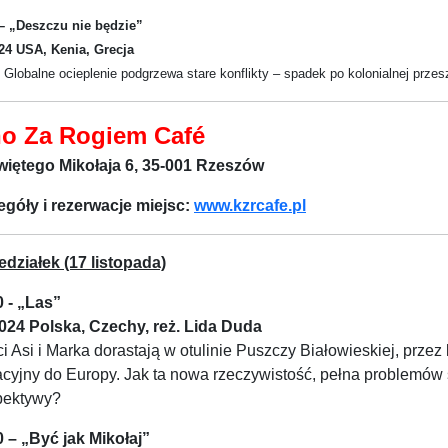
 – „Deszczu nie będzie”
024 USA, Kenia, Grecja
 Globalne ocieplenie podgrzewa stare konflikty – spadek po kolonialnej przesz
no Za Rogiem Café
Świętego Mikołaja 6, 35-001 Rzeszów
egóły i rezerwacje miejsc:
www.kzrcafe.pl
edziałek (17 listopada)
0 - „Las”
2024 Polska, Czechy, reż. Lida Duda
i Asi i Marka dorastają w otulinie Puszczy Białowieskiej, prze
cyjny do Europy. Jak ta nowa rzeczywistość, pełna problemów 
pektywy?
0 – „Być jak Mikołaj”