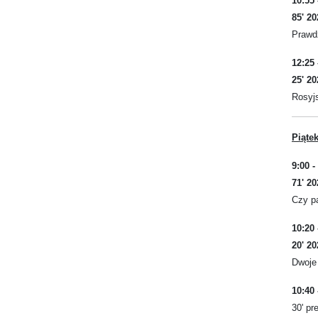
10:55
85' 2
Prawdz
12:25
25' 2
Rosyjs
Piątek
9:00 -
71' 2
Czy p
10:20
20' 2
Dwoje 
10:40
30' pr