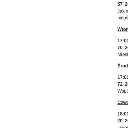
57' 
Jak n
miłoś
Wtor
17:0
70' 
Mies
Środ
17:0
72' 
Wspó
Czwa
18:0
20' 
Dwoje