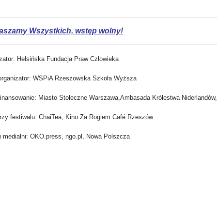
aszamy Wszystkich, wstęp wolny!
zator: Helsińska Fundacja Praw Człowieka
organizator: WSPiA Rzeszowska Szkoła Wyższa
finansowanie: Miasto Stołeczne Warszawa,Ambasada Królestwa Niderlandów,
erzy festiwalu: ChaiTea, Kino Za Rogiem Café Rzeszów
i medialni: OKO.press, ngo.pl, Nowa Polszcza