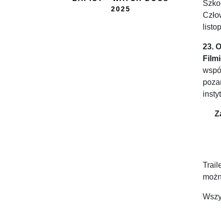
Szko
2025
Czło
listo
23. 
Film
współ
poza
insty
Z
Trail
możn
Wszys