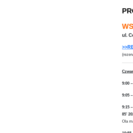
PR
WS
ul. 
>>R
(rezer
Czwar
9:00 –
9:05 
9:15 
85' 20
Ola ma