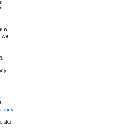
a
7
a w
a we
8.
ady
lu
ebook
olsku.