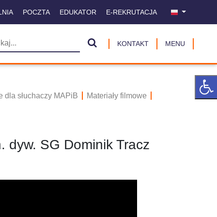
LNIA
POCZTA
EDUKATOR
E-REKRUTACJA
KONTAKT
MENU
ne dla słuchaczy MAPiB
Materiały filmowe
n. dyw. SG Dominik Tracz