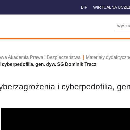
BIP
WIRTUALNA UCZE
owa Akademia Prawa i Bezpieczeństwa
Materiały dydaktycz
 cyberpedofilia, gen. dyw. SG Dominik Tracz
yberzagrożenia i cyberpedofilia, ge