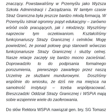
znaczący. Powstawaliśmy w Przemyślu jako Wyższa
Szkoła Administracji i Zarządzania. W tamtym czasie
Straż Graniczna była jeszcze bardzo młodą formacją. W
Przemyślu istniał ogromny popyt edukacyjny – zarówno
wśród osób pracujących, jak i młodzieży. Wyszliśmy
naprzeciw tym oczekiwaniom. Kształciliśmy
funkcjonariuszy Straży Granicznej i celników. Mogę
powiedzieć, że ponad połowę grup stanowili wówczas
funkcjonariusze Straży Granicznej i służby celnej.
Nasze relacje zaczęły się bardzo mocno zacieśniać.
Doprowadziło to do podpisania formalnego
porozumienia, pierwszego zawartego przez naszą
Uczelnię ze służbami mundurowymi. Doszliśmy
wspólnie do wniosku, że dziś nie ma miejsca na
samotność instytucji – trzeba współpracować.
Bieszczadzki Oddział Straży Granicznej i WSPiA mają
sobie wzajemnie wiele do zaoferowania.
Do słów Rektora WSPiA nawiązał gen. bry. SG Tomasz