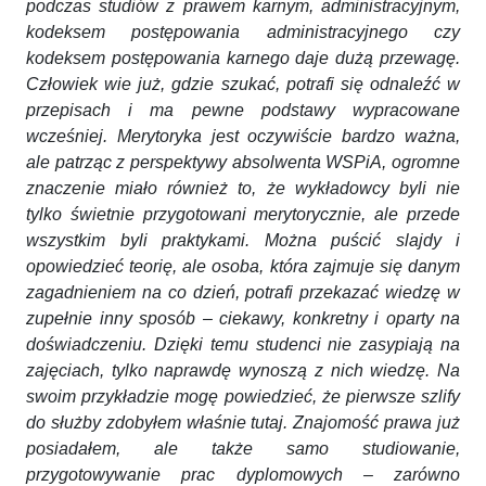
podczas studiów z prawem karnym, administracyjnym,
kodeksem postępowania administracyjnego czy
kodeksem postępowania karnego daje dużą przewagę.
Człowiek wie już, gdzie szukać, potrafi się odnaleźć w
przepisach i ma pewne podstawy wypracowane
wcześniej. Merytoryka jest oczywiście bardzo ważna,
ale patrząc z perspektywy absolwenta WSPiA, ogromne
znaczenie miało również to, że wykładowcy byli nie
tylko świetnie przygotowani merytorycznie, ale przede
wszystkim byli praktykami. Można puścić slajdy i
opowiedzieć teorię, ale osoba, która zajmuje się danym
zagadnieniem na co dzień, potrafi przekazać wiedzę w
zupełnie inny sposób – ciekawy, konkretny i oparty na
doświadczeniu. Dzięki temu studenci nie zasypiają na
zajęciach, tylko naprawdę wynoszą z nich wiedzę. Na
swoim przykładzie mogę powiedzieć, że pierwsze szlify
do służby zdobyłem właśnie tutaj. Znajomość prawa już
posiadałem, ale także samo studiowanie,
przygotowywanie prac dyplomowych – zarówno