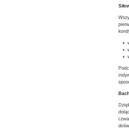
Siło
Wszy
pier
kondy
Podc
indy
spos
Bach
Dzię
dołą
czwa
dośw