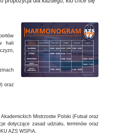
o propozycja dla każdego, kto chce się
portów
w hali
żczyzn,
zinach
0) oraz
 Akademickich Mistrzostw Polski (Futsal oraz
cje dotyczące zasad udziału, terminów oraz
li KU AZS WSPiA.