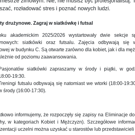
mestrze zimowym. Nie, nie musisz być profesjonalistą. T
szać, rozładować stres i poznać nowych ludzi.
ty drużynowe. Zagraj w siatkówkę i futsal
ku akademickim 2025/2026 wystartowały dwie sekcje s
ynowych: siatkówki oraz futsalu. Zajęcia odbywają się 
owej w budynku C. Są otwarte zarówno dla kobiet, jak i dla mę
ależnie od poziomu zaawansowania.
Pasjonatów siatkówki zapraszamy w środy i piątki, w god
18:00-19:30.
Treningi futsalu odbywają się natomiast we wtorki (18:00-19:3
w środy (16:00-17:30).
tkowo informujemy, że rozpoczęły się zapisy na Eliminacje do
hy, w kategoriach Kobiet i Mężczyzn). Szczegółowe informa
ezentacji uczelni można uzyskać u starostów lub przedstawicie