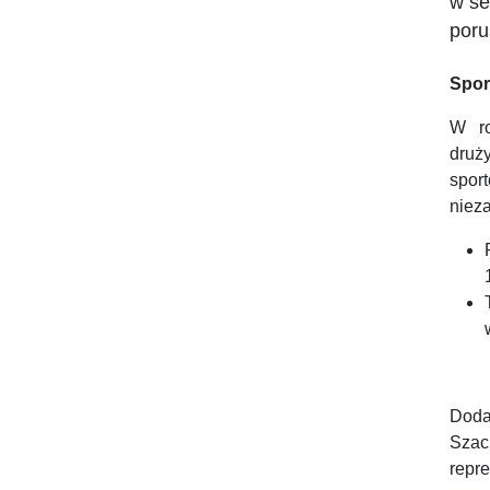
w se
poru
Spor
W ro
druż
sport
niez
Doda
Szac
repr