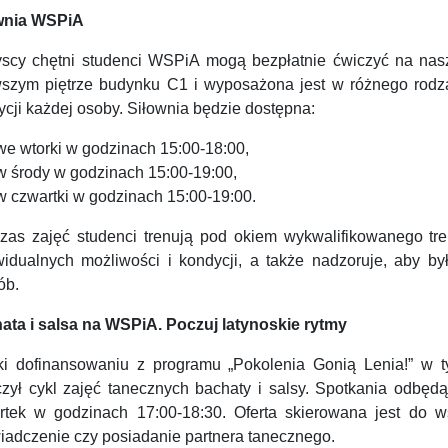
wnia WSPiA
scy chętni studenci WSPiA mogą bezpłatnie ćwiczyć na nasze
wszym piętrze budynku C1 i wyposażona jest w różnego rodz
cji każdej osoby. Siłownia będzie dostępna:
we wtorki w godzinach 15:00-18:00,
w środy w godzinach 15:00-19:00,
w czwartki w godzinach 15:00-19:00.
zas zajęć studenci trenują pod okiem wykwalifikowanego tr
widualnych możliwości i kondycji, a także nadzoruje, aby 
ób.
ata i salsa na WSPiA. Poczuj latynoskie rytmy
ki dofinansowaniu z programu „Pokolenia Gonią Lenia!” w 
czył cykl zajęć tanecznych bachaty i salsy. Spotkania odbęd
rtek w godzinach 17:00-18:30. Oferta skierowana jest do w
iadczenie czy posiadanie partnera tanecznego.