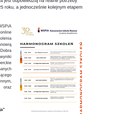
wa jest odpowiedzią na realne potrzeby
5 roku, a jednocześnie kolejnym etapem
WSPiA
online
olenia
anowią
"Dobra
wyniki
erckie
nanych
żącego
ennym,
j oraz
ja"