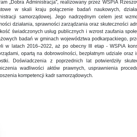
ram „Dobra Administracja”, realizowany przez WSPiA Rzesz
atowe w skali kraju połączenie badań naukowych, działa
nistracji samorządowej. Jego nadrzędnym celem jest wzm
lności działania, sprawności zarządzania oraz skuteczności ad
akość świadczonych usług publicznych i wzrost zaufania społ
tażowych badań w gminach województwa podkarpackiego, prz
li w latach 2016–2022, aż po obecny III etap - WSPiA kons
rządami, opartą na dobrowolności, bezpłatnym udziale oraz i
ostki. Doświadczenia z poprzednich lat potwierdziły sku
niczenia wadliwości aktów prawnych, usprawnienia procedu
oszenia kompetencji kadr samorządowych.