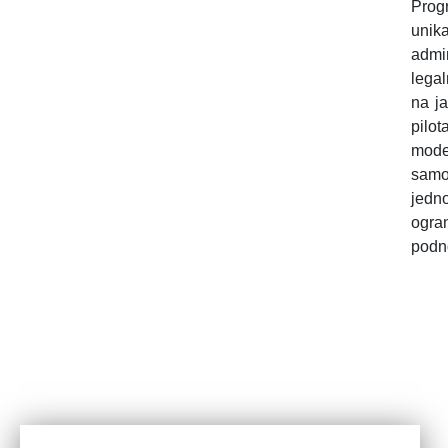
Prog
unik
admi
lega
na j
pilo
mode
samo
jedn
ogra
podn