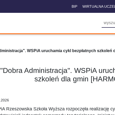
BIP
WIRTUALNA UCZE
dministracja". WSPiA uruchamia cykl bezpłatnych szkol
"Dobra Administracja". WSPiA uruc
szkoleń dla gmin [HA
.2026
A Rzeszowska Szkoła Wyższa rozpoczęła realizację cykl