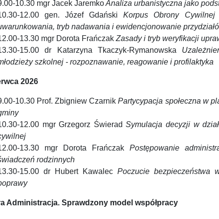
9.00-10.30 mgr Jacek Jaremko
Analiza urbanistyczna jako pod
10.30-12.00 gen. Józef Gdański
Korpus Obrony Cywilnej 
uwarunkowania, tryb nadawania i ewidencjonowanie przydziałó
12.00-13.30 mgr Dorota Frańczak
Zasady i tryb weryfikacji up
13.30-15.00 dr Katarzyna Tkaczyk-Rymanowska
Uzależnie
młodzieży szkolnej - rozpoznawanie, reagowanie i profilaktyka
erwca 2026
9.00-10.30 Prof. Zbigniew Czarnik
Partycypacja społeczna w p
gminy
10.30-12.00 mgr Grzegorz Świerad
Symulacja decyzji w dzia
cywilnej
12.00-13.30 mgr Dorota Frańczak
Postępowanie administr
świadczeń rodzinnych
13.30-15.00 dr Hubert Kawalec
Poczucie bezpieczeństwa w 
poprawy
a Administracja. Sprawdzony model współpracy