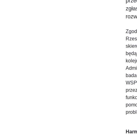
prze
zgła
rozw
Zgod
Rzes
skie
będą
kole
Admi
bada
WSPi
prze
funk
pomo
prob
Harm