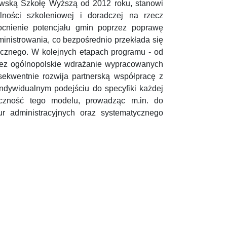
owską Szkołę Wyższą od 2012 roku, stanowi
lności szkoleniowej i doradczej na rzecz
ocnienie potencjału gmin poprzez poprawę
ministrowania, co bezpośrednio przekłada się
ecznego. W kolejnych etapach programu - od
ez ogólnopolskie wdrażanie wypracowanych
ekwentnie rozwija partnerską współpracę z
ndywidualnym podejściu do specyfiki każdej
teczność tego modelu, prowadząc m.in. do
r administracyjnych oraz systematycznego