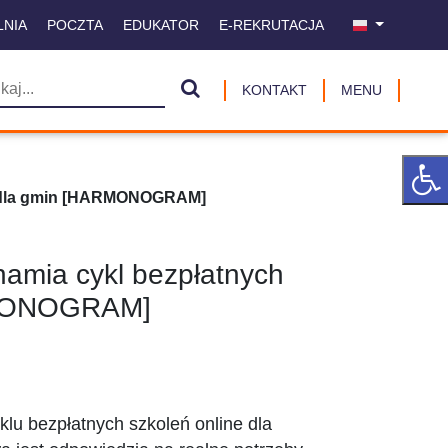
LNIA
POCZTA
EDUKATOR
E-REKRUTACJA
KONTAKT
MENU
eń dla gmin [HARMONOGRAM]
hamia cykl bezpłatnych
RMONOGRAM]
u bezpłatnych szkoleń online dla