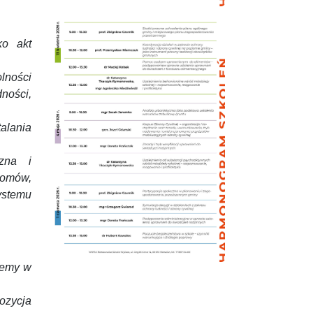
ko akt
lności
ności,
alania
zna i
tomów,
ystemu
lemy w
ozycja