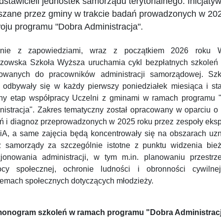
dstawicieli jednostek samorządu terytorialnego. Inicjaty
szane przez gminy w trakcie badań prowadzonych w 202
oju programu "Dobra Administracja".
nie z zapowiedziami, wraz z początkiem 2026 roku 
zowska Szkoła Wyższa uruchamia cykl bezpłatnych szkoleń 
rowanych do pracowników administracji samorządowej. Szk
 odbywały się w każdy pierwszy poniedziałek miesiąca i st
jny etap współpracy Uczelni z gminami w ramach programu 
nistracja". Zakres tematyczny został opracowany w oparciu o 
ń i diagnoz przeprowadzonych w 2025 roku przez zespoły eksp
A, a same zajęcia będą koncentrowały się na obszarach uz
z samorządy za szczególnie istotne z punktu widzenia bie
cjonowania administracji, w tym m.in. planowaniu przestrz
cy społecznej, ochronie ludności i obronności cywilne
lemach społecznych dotyczących młodzieży.
onogram szkoleń w ramach programu "Dobra Administrac