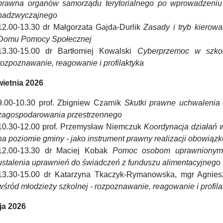
prawna organów samorządu terytorialnego po wprowadzeniu
nadzwyczajnego
12.00-13.30 dr Małgorzata Gajda-Durlik
Zasady i tryb kierowa
Domu Pomocy Społecznej
13.30-15.00 dr Bartłomiej Kowalski
Cyberprzemoc w szko
rozpoznawanie, reagowanie i profilaktyka
wietnia 2026
9.00-10.30 prof. Zbigniew Czarnik
Skutki prawne uchwalenia
zagospodarowania przestrzennego
10.30-12.00 prof. Przemysław Niemczuk
Koordynacja działań w
na poziomie gminy - jako instrument prawny realizacji obowią
12.00-13.30 dr Maciej Kobak
Pomoc osobom uprawnionym 
ustalenia uprawnień do świadczeń z funduszu alimentacyjnego
13.30-15.00 dr Katarzyna Tkaczyk-Rymanowska, mgr Agnie
wśród młodzieży szkolnej - rozpoznawanie, reagowanie i profila
ja 2026