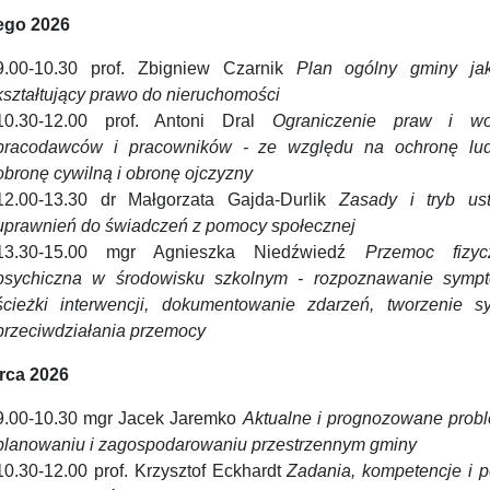
tego 2026
9.00-10.30 prof. Zbigniew Czarnik
Plan ogólny gminy ja
kształtujący prawo do nieruchomości
10.30-12.00 prof. Antoni Dral
Ograniczenie praw i wo
pracodawców i pracowników - ze względu na ochronę lud
obronę cywilną i obronę ojczyzny
12.00-13.30 dr Małgorzata Gajda-Durlik
Zasady i tryb ust
uprawnień do świadczeń z pomocy społecznej
13.30-15.00 mgr Agnieszka Niedźwiedź
Przemoc fizyc
psychiczna w środowisku szkolnym - rozpoznawanie symp
ścieżki interwencji, dokumentowanie zdarzeń, tworzenie s
przeciwdziałania przemocy
rca 2026
9.00-10.30 mgr Jacek Jaremko
Aktualne i prognozowane prob
planowaniu i zagospodarowaniu przestrzennym gminy
10.30-12.00 prof. Krzysztof Eckhardt
Zadania, kompetencje i p