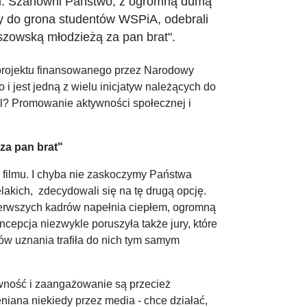
ci. Szanowni Państwo, z ogromną dumą
y do grona studentów WSPiA, odebrali
szowską młodzieżą za pan brat".
 projektu finansowanego przez Narodowy
 jest jedną z wielu inicjatyw należących do
? Promowanie aktywności społecznej i
za pan brat"
 filmu. I chyba nie zaskoczymy Państwa
lakich, zdecydowali się na tę drugą opcję.
pierwszych kadrów napełnia ciepłem, ogromną
oncepcja niezwykle poruszyła także jury, które
w uznania trafiła do nich tym samym
ywność i zaangażowanie są przecież
niana niekiedy przez media - chce działać,