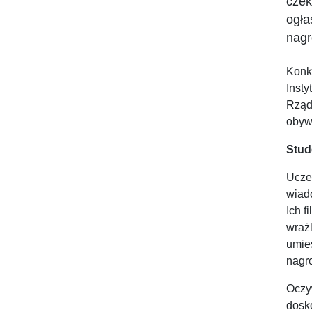
czek
ogła
nagr
Konk
Insty
Rząd
obywa
Stud
Ucze
wiado
Ich 
wrażl
umie
nagro
Oczy
dosko