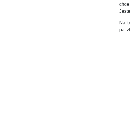
chce 
Jest
Na k
pacz