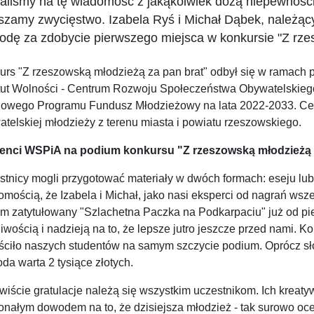
aliśmy na tę wiadomość z jakąkolwiek dozą niepewnoś
szamy zwycięstwo. Izabela Ryś i Michał Dąbek, należąc
odę za zdobycie pierwszego miejsca w konkursie "Z rze
urs "Z rzeszowską młodzieżą za pan brat" odbył się w ramach
tut Wolności - Centrum Rozwoju Społeczeństwa Obywatelskiego i
owego Programu Fundusz Młodzieżowy na lata 2022-2033. Cel
telskiej młodzieży z terenu miasta i powiatu rzeszowskiego.
enci WSPiA na podium konkursu "Z rzeszowską młodzieżą 
stnicy mogli przygotować materiały w dwóch formach: eseju lub
mością, że Izabela i Michał, jako nasi eksperci od nagrań wsze
film zatytułowany "Szlachetna Paczka na Podkarpaciu" już od 
iwością i nadzieją na to, że lepsze jutro jeszcze przed nami. K
ściło naszych studentów na samym szczycie podium. Oprócz słó
da warta 2 tysiące złotych.
wiście gratulacje należą się wszystkim uczestnikom. Ich kreat
nałym dowodem na to, że dzisiejsza młodzież - tak surowo oce