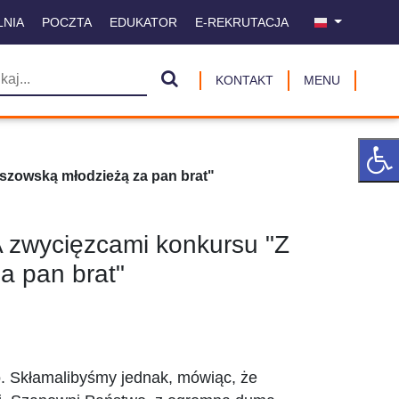
LNIA
POCZTA
EDUKATOR
E-REKRUTACJA
KONTAKT
MENU
eszowską młodzieżą za pan brat"
iA zwycięzcami konkursu "Z
a pan brat"
. Skłamalibyśmy jednak, mówiąc, że