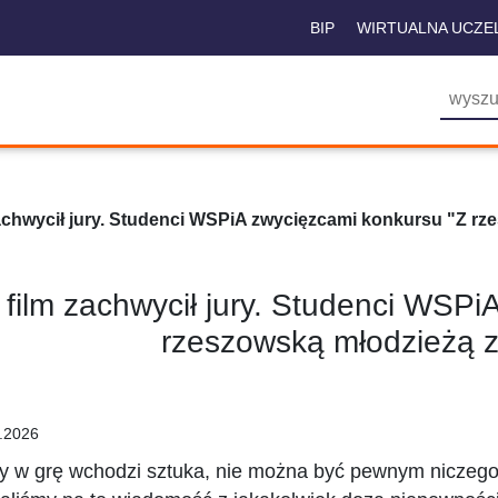
BIP
WIRTUALNA UCZE
zachwycił jury. Studenci WSPiA zwycięzcami konkursu "Z rz
 film zachwycił jury. Studenci WSP
rzeszowską młodzieżą z
.2026
y w grę wchodzi sztuka, nie można być pewnym niczego