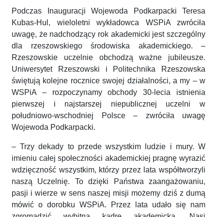
Podczas Inauguracji Wojewoda Podkarpacki Teresa
Kubas-Hul, wieloletni wykładowca WSPiA zwróciła
uwagę, że nadchodzący rok akademicki jest szczególny
dla rzeszowskiego środowiska akademickiego. –
Rzeszowskie uczelnie obchodzą ważne jubileusze.
Uniwersytet Rzeszowski i Politechnika Rzeszowska
świętują kolejne rocznice swojej działalności, a my – w
WSPiA – rozpoczynamy obchody 30-lecia istnienia
pierwszej i najstarszej niepublicznej uczelni w
południowo-wschodniej Polsce – zwróciła uwagę
Wojewoda Podkarpacki.
– Trzy dekady to przede wszystkim ludzie i mury. W
imieniu całej społeczności akademickiej pragnę wyrazić
wdzięczność wszystkim, którzy przez lata współtworzyli
naszą Uczelnię. To dzięki Państwa zaangażowaniu,
pasji i wierze w sens naszej misji możemy dziś z dumą
mówić o dorobku WSPiA. Przez lata udało się nam
zgromadzić wybitną kadrę akademicką. Nasi