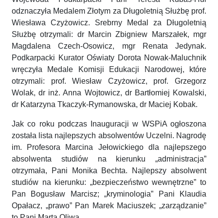
odznaczyła Medalem Złotym za Długoletnią Służbę prof.
Wiesława Czyżowicz. Srebrny Medal za Długoletnią
Służbę otrzymali: dr Marcin Zbigniew Marszałek, mgr
Magdalena Czech-Osowicz, mgr Renata Jedynak.
Podkarpacki Kurator Oświaty Dorota Nowak-Maluchnik
wręczyła Medale Komisji Edukacji Narodowej, które
otrzymali: prof. Wiesław Czyżowicz, prof. Grzegorz
Wolak, dr inż. Anna Wojtowicz, dr Bartłomiej Kowalski,
dr Katarzyna Tkaczyk-Rymanowska, dr Maciej Kobak.
Jak co roku podczas Inauguracji w WSPiA ogłoszona
została lista najlepszych absolwentów Uczelni. Nagrodę
im. Profesora Marcina Jełowickiego dla najlepszego
absolwenta studiów na kierunku „administracja”
otrzymała, Pani Monika Bechta. Najlepszy absolwent
studiów na kierunku: „bezpieczeństwo wewnętrzne” to
Pan Bogusław Marcisz; „kryminologia” Pani Klaudia
Opałacz, „prawo” Pan Marek Maciuszek; „zarządzanie”
to Pani Marta Oliwa.