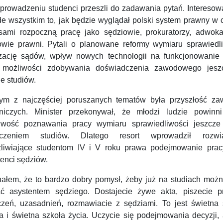
prowadzeniu studenci przeszli do zadawania pytań. Interesowa
de wszystkim to, jak będzie wyglądał polski system prawny w 
sami rozpoczną pracę jako sędziowie, prokuratorzy, adwoka
owie prawni. Pytali o planowane reformy wymiaru sprawiedli
yzację sądów, wpływ nowych technologii na funkcjonowanie
 możliwości zdobywania doświadczenia zawodowego jes
ie studiów.
ym z najczęściej poruszanych tematów była przyszłość z
niczych. Minister przekonywał, że młodzi ludzie powinn
iwość poznawania pracy wymiaru sprawiedliwości jeszcze
czeniem studiów. Dlatego resort wprowadził rozwią
liwiające studentom IV i V roku prawa podejmowanie prac
enci sędziów.
nałem, że to bardzo dobry pomysł, żeby już na studiach możn
ać asystentem sędziego. Dostajecie żywe akta, piszecie pr
czeń, uzasadnień, rozmawiacie z sędziami. To jest świetna 
a i świetna szkoła życia. Uczycie się podejmowania decyzji, 