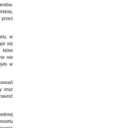
entów,
skiej.
 przez
elu, w
je się
 które
ie nie
było w
ępowań
y oraz
rawnić
edniej
sortu