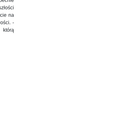
becnie
złości
cie na
ści. -
 którą