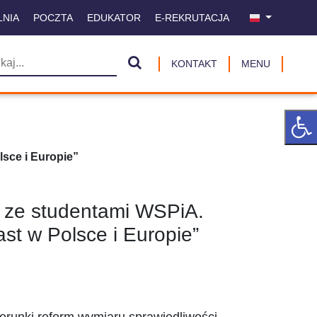
LNIA
POCZTA
EDUKATOR
E-REKRUTACJA
KONTAKT
MENU
lsce i Europie”
ię ze studentami WSPiA.
st w Polsce i Europie”