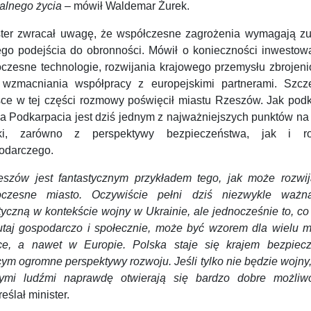
alnego życia
– mówił Waldemar Żurek.
ster zwracał uwagę, że współczesne zagrożenia wymagają zu
go podejścia do obronności. Mówił o konieczności inwestow
czesne technologie, rozwijania krajowego przemysłu zbrojen
 wzmacniania współpracy z europejskimi partnerami. Szcz
sce w tej części rozmowy poświęcił miastu Rzeszów. Jak podkr
ica Podkarpacia jest dziś jednym z najważniejszych punktów n
ki, zarówno z perspektywy bezpieczeństwa, jak i r
odarczego.
eszów jest fantastycznym przykładem tego, jak może rozwij
czesne miasto. Oczywiście pełni dziś niezwykle ważn
tyczną w kontekście wojny w Ukrainie, ale jednocześnie to, co
tutaj gospodarczo i społecznie, może być wzorem dla wielu m
ce, a nawet w Europie. Polska staje się krajem bezpiec
ym ogromne perspektywy rozwoju. Jeśli tylko nie będzie wojny
ymi ludźmi naprawdę otwierają się bardzo dobre możliwo
eślał minister.