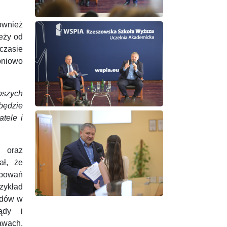
ównież
leży od
czasie
pniowo
szych
będzie
tele i
i oraz
ał, że
ępowań
zykład
odów w
ądy i
awach.