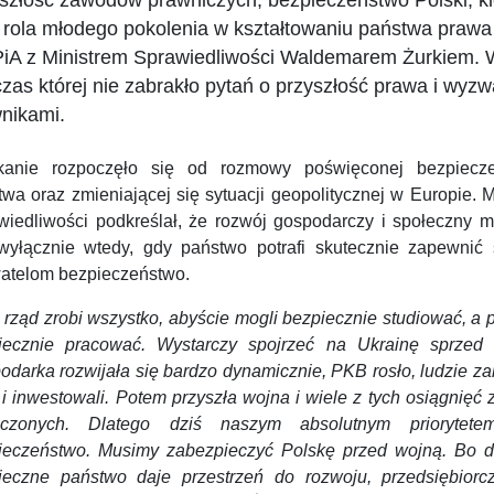
szłość zawodów prawniczych, bezpieczeństwo Polski, ki
 rola młodego pokolenia w kształtowaniu państwa prawa
A z Ministrem Sprawiedliwości Waldemarem Żurkiem. Wy
zas której nie zabrakło pytań o przyszłość prawa i wyz
nikami.
kanie rozpoczęło się od rozmowy poświęconej bezpiecz
wa oraz zmieniającej się sytuacji geopolitycznej w Europie. M
wiedliwości podkreślał, że rozwój gospodarczy i społeczny m
 wyłącznie wtedy, gdy państwo potrafi skutecznie zapewnić
atelom bezpieczeństwo.
 rząd zrobi wszystko, abyście mogli bezpiecznie studiować, a 
iecznie pracować. Wystarczy spojrzeć na Ukrainę sprzed 
darka rozwijała się bardzo dynamicznie, PKB rosło, ludzie za
 i inwestowali. Potem przyszła wojna i wiele z tych osiągnięć 
zczonych. Dlatego dziś naszym absolutnym priorytete
ieczeństwo. Musimy zabezpieczyć Polskę przed wojną. Bo d
ieczne państwo daje przestrzeń do rozwoju, przedsiębiorcz