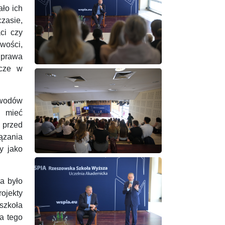
ło ich
czasie,
ci czy
wości,
 prawa
zcze w
awodów
i mieć
 przed
zania
y jako
a było
ojekty
szkoła
a tego