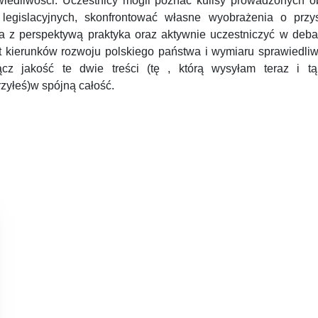
wiedliwości. Uczestnicy mogli poznać kulisy prowadzonych o
 legislacyjnych, skonfrontować własne wyobrażenia o przys
a z perspektywą praktyka oraz aktywnie uczestniczyć w deba
t kierunków rozwoju polskiego państwa i wymiaru sprawiedliwo
ącz jakość te dwie treści (tę , którą wysyłam teraz i tą
zyłeś)w spójną całość.