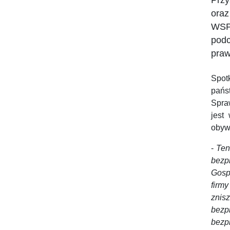
Przy
oraz
WSPi
podc
praw
Spot
państ
Spra
jest
obyw
-
Ten
bezp
Gospo
firmy
znis
bezp
bezp