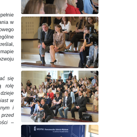
pełnie
ania w
iowego
ególne
eślał,
a mapie
ozwoju
ać się
ą rolę
 dzieje
iast w
znym i
, przed
ści
–