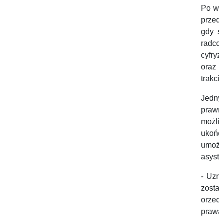
Po w
prze
gdy 
radc
cyfr
oraz
trakc
Jedn
praw
możl
ukoń
umoż
asyst
- Uz
zost
orze
praw