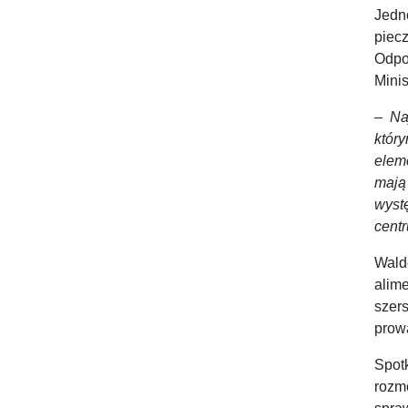
Jedn
piec
Odpo
Minis
–
Na
któr
elem
mają
wyst
cent
Wald
alim
szer
prow
Spot
roz