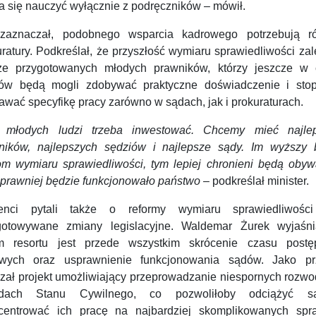
da się nauczyć wyłącznie z podręczników – mówił.
zaznaczał, podobnego wsparcia kadrowego potrzebują r
ratury. Podkreślał, że przyszłość wymiaru sprawiedliwości za
ze przygotowanych młodych prawników, którzy jeszcze w 
iów będą mogli zdobywać praktyczne doświadczenie i sto
awać specyfikę pracy zarówno w sądach, jak i prokuraturach.
łodych ludzi trzeba inwestować. Chcemy mieć najlep
ników, najlepszych sędziów i najlepsze sądy. Im wyższy 
om wymiaru sprawiedliwości, tym lepiej chronieni będą obywa
sprawniej będzie funkcjonowało państwo –
podkreślał minister.
enci pytali także o reformy wymiaru sprawiedliwośc
gotowywane zmiany legislacyjne. Waldemar Żurek wyjaśni
m resortu jest przede wszystkim skrócenie czasu post
wych oraz usprawnienie funkcjonowania sądów. Jako pr
zał projekt umożliwiający przeprowadzanie niespornych rozw
ędach Stanu Cywilnego, co pozwoliłoby odciążyć s
centrować ich pracę na najbardziej skomplikowanych spr