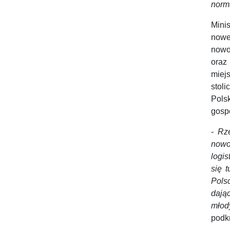
norm
Mini
nowe
nowo
oraz
miej
stol
Pols
gosp
-
Rz
nowo
logis
się 
Pols
dając
młod
podkr