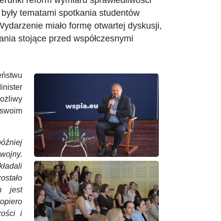
erunki reform wymiaru sprawiedliwości
 były tematami spotkania studentów
darzenie miało formę otwartej dyskusji,
wania stojące przed współczesnymi
eństwu
inister
ożliwy
 swoim
później
wojny.
kładali
zostało
m jest
opiero
ości i