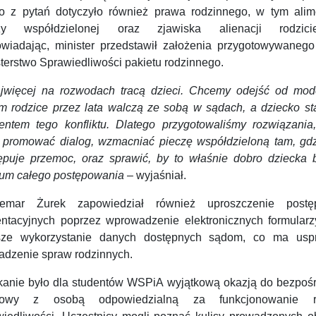
o z pytań dotyczyło również prawa rodzinnego, w tym alim
zy współdzielonej oraz zjawiska alienacji rodziciel
wiadając, minister przedstawił założenia przygotowywanego
terstwo Sprawiedliwości pakietu rodzinnego.
jwięcej na rozwodach tracą dzieci. Chcemy odejść od mod
ym rodzice przez lata walczą ze sobą w sądach, a dziecko sta
entem tego konfliktu. Dlatego przygotowaliśmy rozwiązania,
 promować dialog, wzmacniać pieczę współdzieloną tam, gdz
ępuje przemoc, oraz sprawić, by to właśnie dobro dziecka 
rum całego postępowania
– wyjaśniał.
emar Żurek zapowiedział również uproszczenie post
entacyjnych poprzez wprowadzenie elektronicznych formularz
sze wykorzystanie danych dostępnych sądom, co ma usp
adzenie spraw rodzinnych.
kanie było dla studentów WSPiA wyjątkową okazją do bezpośr
mowy z osobą odpowiedzialną za funkcjonowanie re