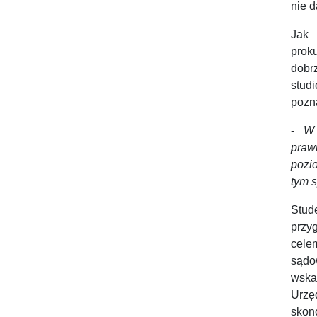
nie 
Jak 
proku
dobr
stud
pozn
-
W m
praw
pozi
tym 
Stud
przy
cele
sądo
wska
Urz
skon