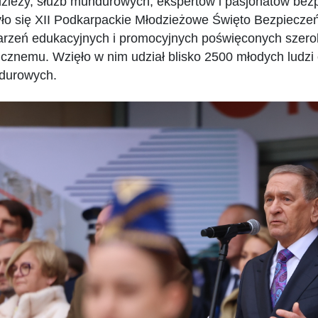
zieży, służb mundurowych, ekspertów i pasjonatów bezp
ło się XII Podkarpackie Młodzieżowe Święto Bezpieczeń
rzeń edukacyjnych i promocyjnych poświęconych szer
icznemu. Wzięło w nim udział blisko 2500 młodych ludzi 
durowych.