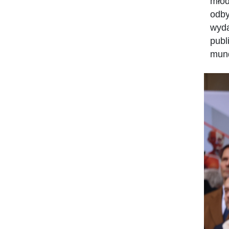
młod
odby
wyda
publ
mun