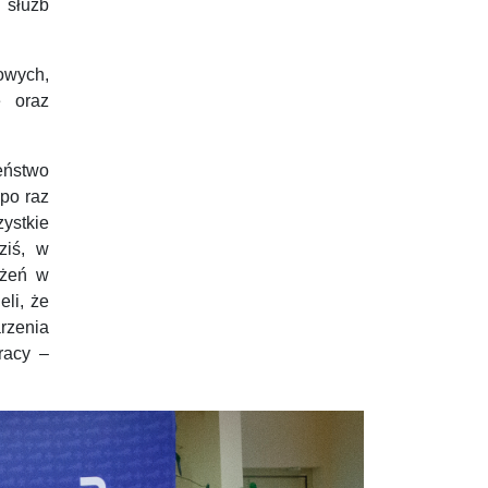
 służb
owych,
e oraz
eństwo
 po raz
ystkie
ziś, w
ożeń w
eli, że
rzenia
racy –