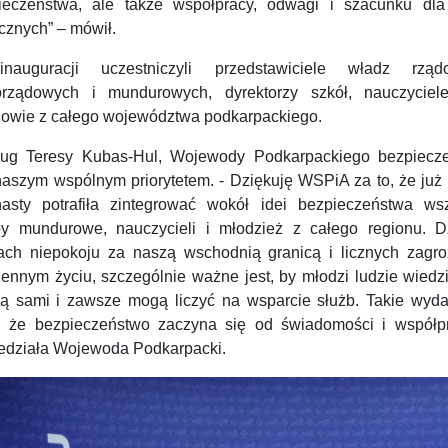
ieczeństwa, ale także współpracy, odwagi i szacunku dla
cznych” – mówił.
auguracji uczestniczyli przedstawiciele władz rząd
rządowych i mundurowych, dyrektorzy szkół, nauczyciel
iowie z całego województwa podkarpackiego.
ug Teresy Kubas-Hul, Wojewody Podkarpackiego bezpiecz
 naszym wspólnym priorytetem. - Dziękuję WSPiA za to, że już
asty potrafiła zintegrować wokół idei bezpieczeństwa wsz
by mundurowe, nauczycieli i młodzież z całego regionu. D
ach niepokoju za naszą wschodnią granicą i licznych zagr
ennym życiu, szczególnie ważne jest, by młodzi ludzie wiedzi
są sami i zawsze mogą liczyć na wsparcie służb. Takie wyda
, że bezpieczeństwo zaczyna się od świadomości i współp
edziała Wojewoda Podkarpacki.