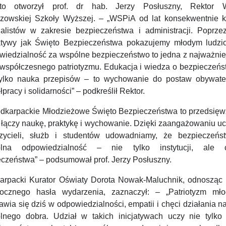
to otworzył prof. dr hab. Jerzy Posłuszny, Rektor
zowskiej Szkoły Wyższej. – „WSPiA od lat konsekwentnie ks
jalistów w zakresie bezpieczeństwa i administracji. Poprzez
jatywy jak Święto Bezpieczeństwa pokazujemy młodym ludzi
wiedzialność za wspólne bezpieczeństwo to jedna z najważnie
 współczesnego patriotyzmu. Edukacja i wiedza o bezpieczeńst
tylko nauka przepisów – to wychowanie do postaw obywatel
pracy i solidarności” – podkreślił Rektor.
odkarpackie Młodzieżowe Święto Bezpieczeństwa to przedsięwz
e łączy naukę, praktykę i wychowanie. Dzięki zaangażowaniu u
zycieli, służb i studentów udowadniamy, że bezpieczeńs
lna odpowiedzialność – nie tylko instytucji, ale 
eczeństwa” – podsumował prof. Jerzy Posłuszny.
arpacki Kurator Oświaty Dorota Nowak-Maluchnik, odnosząc 
rocznego hasła wydarzenia, zaznaczył: – „Patriotyzm mło
awia się dziś w odpowiedzialności, empatii i chęci działania n
lnego dobra. Udział w takich inicjatywach uczy nie tylko