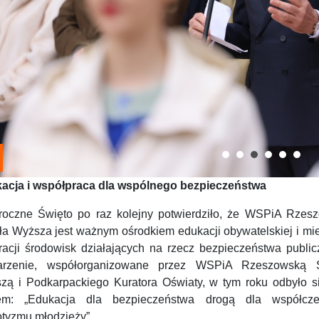
acja i współpraca dla wspólnego bezpieczeństwa
roczne Święto po raz kolejny potwierdziło, że WSPiA Rzes
ła Wyższa jest ważnym ośrodkiem edukacji obywatelskiej i mi
gracji środowisk działających na rzecz bezpieczeństwa public
rzenie, współorganizowane przez WSPiA Rzeszowską 
zą i Podkarpackiego Kuratora Oświaty, w tym roku odbyło s
em: „Edukacja dla bezpieczeństwa drogą dla współcz
otyzmu młodzieży”.