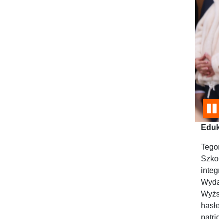
Eduk
Tego
Szko
inte
Wyda
Wyżs
hasł
patri