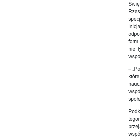
Świę
Rzes
spec
inic
odpo
form
nie 
współ
– „P
któr
nauc
wspó
społ
Podk
tego
przej
wspó