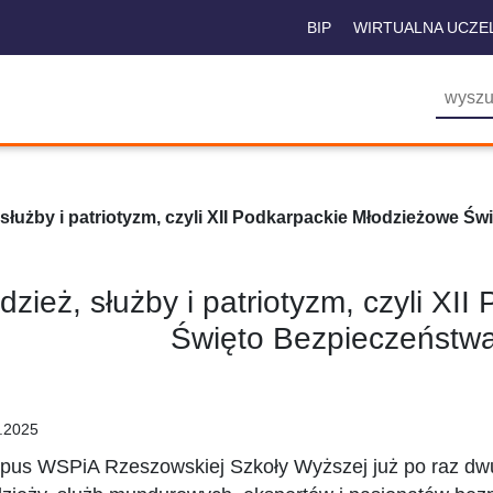
BIP
WIRTUALNA UCZE
 służby i patriotyzm, czyli XII Podkarpackie Młodzieżowe 
dzież, służby i patriotyzm, czyli X
Święto Bezpieczeństw
.2025
us WSPiA Rzeszowskiej Szkoły Wyższej już po raz dwun