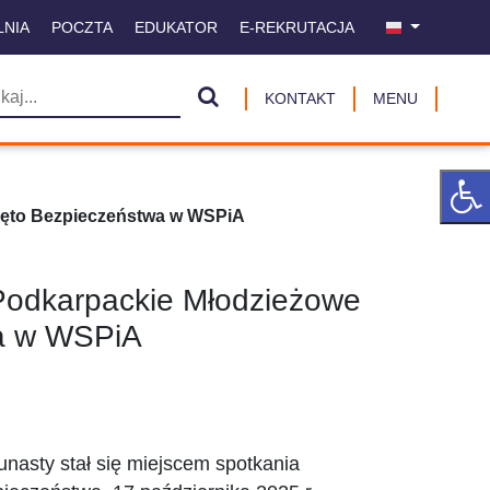
LNIA
POCZTA
EDUKATOR
E-REKRUTACJA
KONTAKT
MENU
Święto Bezpieczeństwa w WSPiA
II Podkarpackie Młodzieżowe
a w WSPiA
asty stał się miejscem spotkania