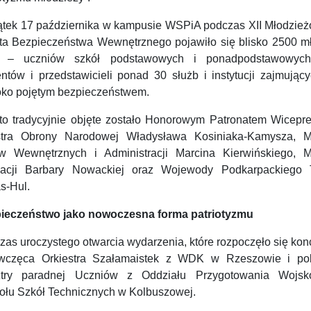
ątek 17 października w kampusie WSPiA podczas XII Młodzie
ta Bezpieczeństwa Wewnętrznego pojawiło się blisko 2500 m
i – uczniów szkół podstawowych i ponadpodstawowyc
entów i przedstawicieli ponad 30 służb i instytucji zajmując
oko pojętym bezpieczeństwem.
to tradycyjnie objęte zostało Honorowym Patronatem Wicepre
stra Obrony Narodowej Władysława Kosiniaka-Kamysza, Mi
w Wewnętrznych i Administracji Marcina Kierwińskiego, Mi
acji Barbary Nowackiej oraz Wojewody Podkarpackiego 
s-Hul.
ieczeństwo jako nowoczesna forma patriotyzmu
zas uroczystego otwarcia wydarzenia, które rozpoczęło się ko
wczęca Orkiestra Szałamaistek z WDK w Rzeszowie i p
try paradnej Uczniów z Oddziału Przygotowania Wojs
ołu Szkół Technicznych w Kolbuszowej.