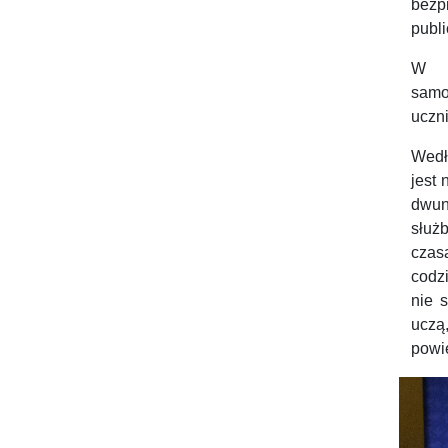
bezp
publi
W in
samo
uczn
Wedł
jest
dwun
służ
czas
codzi
nie 
uczą
powi