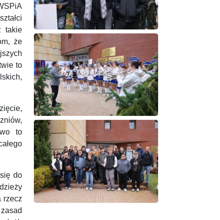
 WSPiA
ztałci
 takie
om, że
jszych
wie to
skich,
ięcie,
czniów,
two to
całego
się do
dzieży
a rzecz
 zasad