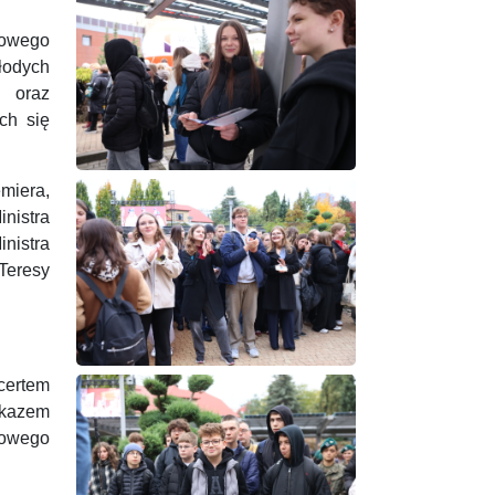
żowego
łodych
h oraz
ych się
miera,
nistra
nistra
Teresy
ncertem
okazem
kowego