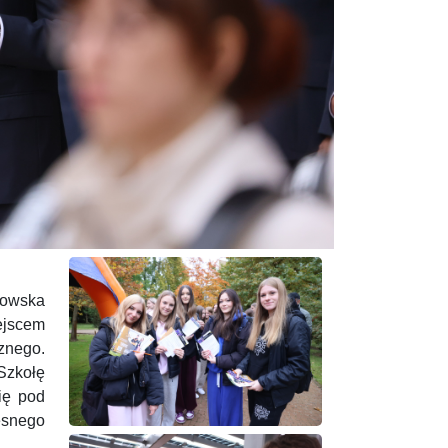
zowska
ejscem
znego.
Szkołę
ię pod
esnego