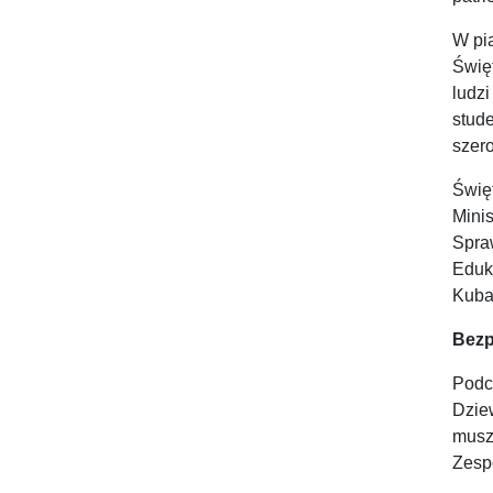
W pi
Świę
ludz
stud
szer
Świę
Mini
Spra
Eduk
Kuba
Bezp
Podc
Dzie
musz
Zesp