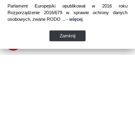
Parlament Europejski opublikował w 2016 roku
Rozporządzenie 2016/679 w sprawie ochrony danych
osobowych, zwane RODO ... -
więcej
Zamknij
Dane kontaktowe:
WSPIA Rzeszowska Szkoła Wyższa
ul. Cegielniana 14 (boczna al. Rejtana)
35-310 Rzeszów
tel. 17 867 04 00