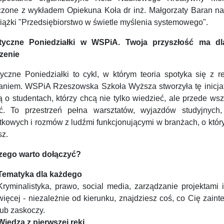
czone z wykładem Opiekuna Koła dr inż. Małgorzaty Baran na
siążki "Przedsiębiorstwo w świetle myślenia systemowego".
tyczne Poniedziałki w WSPiA. Twoja przyszłość ma d
zenie
tyczne Poniedziałki to cykl, w którym teoria spotyka się z r
łaniem. WSPiA Rzeszowska Szkoła Wyższa stworzyła tę inicja
 o studentach, którzy chcą nie tylko wiedzieć, ale przede ws
ć. To przestrzeń pełna warsztatów, wyjazdów studyjnych,
tkowych i rozmów z ludźmi funkcjonującymi w branżach, o któr
sz.
zego warto dołączyć?
Tematyka dla każdego
Kryminalistyka, prawo, social media, zarządzanie projektami 
więcej - niezależnie od kierunku, znajdziesz coś, co Cię zaint
lub zaskoczy.
Wiedza z pierwszej ręki