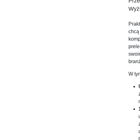
Prze
Wyżs
Prak
chcą
komp
prel
swoi
branż
W ty