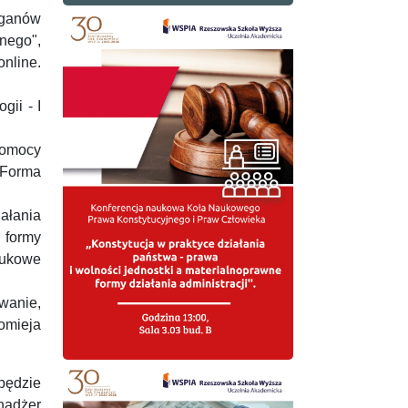
rganów
nego",
nline.
gii - I
Pomocy
 Forma
ałania
 formy
aukowe
wanie,
omieja
będzie
nadżer