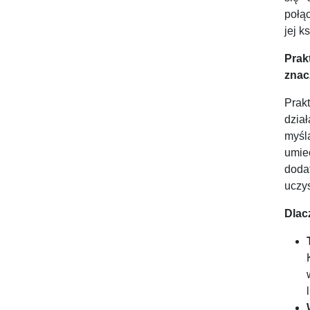
połą
jej k
Prak
znac
Prak
dzia
myślą
umie
doda
uczy
Dlac