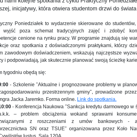
d nami kolejne spotkania z cyklu Praktyczny Poniedzia
zej, inicjatywy, która otwiera studentom drzwi do świ
tyczny Poniedziałek to wydarzenie skierowane do studentów, 
 wyjść poza schemat tradycyjnych zajęć i zdobyć kon
etencje cenione na rynku pracy. W programie znajdują się war
ekcje oraz spotkania z doświadczonymi praktykami, którzy dzi
m zawodowym doświadczeniem, wskazują najczęstsze wyzw
y i podpowiadają, jak skutecznie planować swoją ścieżkę karie
m tygodniu obędą się:
9:00
- Szkolenie "Aktualne i prognozowane problemy w planow
zagospodarowaniu przestrzennym gminy", prowadzone prze
mgra Jacka Jaremko. Forma online.
Link do spotkania.
10:00
- Konferencja Naukowa "Sankcja kredytu darmowego w ś
u.k.k. – problem obciążenia wokand sprawami konsume
związanymi z roszczeniami z umów bankowych - an
orzecznictwa SN oraz TSUE" organizowana przez Koło N
Cywilistów Iustus, Sala 120A.