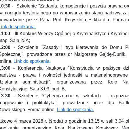
10:30
- Szkolenie "Zadania, kompetencje i pozycja prawna o
samorządu terytorialnego po wprowadzeniu stanu nadzwyczaj
prowadzone przez Pana Prof. Krzysztofa Eckhardta. Forma o
Link do spotkania.
11:00
- III Konkurs Wiedzy Ogólnej o Kryminalistyce i Kryminolo
etap, Sala 23A;
12:00
- Szkolenie "Zasady i tryb kierowania do Domu 
Społecznej", prowadzone przez dr Małgorzatę Gajdę-Durlik.
online.
Link do spotkania.
13:00
- Konferencja Naukowa "Konstytucja w praktyce dzi
państwa - prawa i wolności jednostki a materialnoprawne
działania administracji", organizowana przez Koło N
Konstytucyjne, Sala 3.03, bud. B.
13:30
- Szkolenie "Cyberprzemoc w szkołach – rozpozna
reagowanie i profilaktyka", prowadzone przez dra Bartł
Kowalskiego. Forma online.
Link do spotkania.
tkowo 4 marca 2026 r. (środa) o godzinie 13:15 w sali 3.04 o
spotkanie organizacyjne Koła Naukowego Kreatywny Me