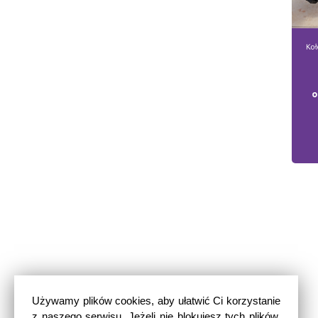
Używamy plików cookies, aby ułatwić Ci korzystanie
z naszego serwisu. Jeżeli nie blokujesz tych plików,