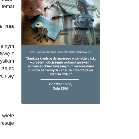
 temat
la nas
ealnym
tywę z
zystkim
 zajęć
ych się
i wiele
eresuje