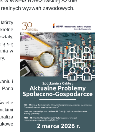
łek w WSPiA Rzeszowskiej Szkole
ata realnych wyzwań zawodowych.
którzy
kretne
sztaty,
elą się
ania w
ry.
aniu i
z Pana
wietle
nckimi
aliza
aukowe