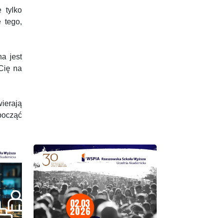
 tylko
 tego,
a jest
Cię na
wierają
począć