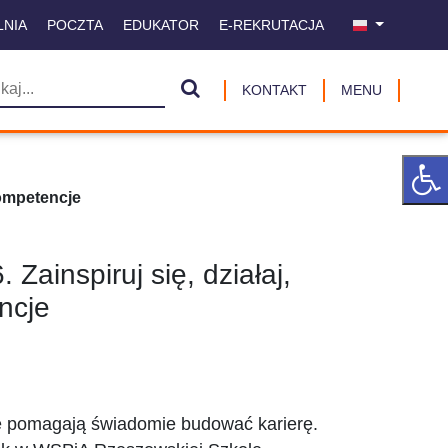
LNIA
POCZTA
EDUKATOR
E-REKRUTACJA
KONTAKT
MENU
kompetencje
Zainspiruj się, działaj,
ncje
óre pomagają świadomie budować karierę.