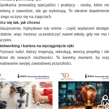
Spotkania prowadzą specjaliści i praktycy - osoby, które nie
mówią o zawodzie, ale go wykonują. To idealne dopełnienie
czego uczysz się na zajęciach.
Ucz się tak, jak chcesz
Stacjonarnie, hybrydowo lub online - część wydarzeń dostępn
zdalnie, więc możesz uczestniczyć nawet wtedy, gdy nie ma 
uczelni.
Networking i kariera na wyciągnięcie ręki
Poznasz ludzi, którzy inspirują, rekrutują, tworzą projekty i ot
drzwi do nowych możliwości. To świetny moment, by roz
budowanie swojej zawodowej przyszłości.