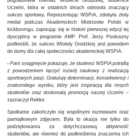
pogratulował również Wiolecie Grodzkiej, studentce
Uczelni, która w ostatnich dniach odniosła znaczący
sukces sportowy. Reprezentując WSPiA, zdobyła złoty
medal podczas Akademickich Mistrzostw Polski w
kickboxingu, zapisując się w historii pierwszej edycji tej
dyscypliny w programie AMP. Prof. Jerzy Posłuszny
podkreślił, że sukces Wiolety Grodzkiej jest powodem
do dumy dla całej społeczności akademickiej WSPiA.
-
Pani osiągnięcie pokazuje, że studenci WSPiA potrafią
z powodzeniem łączyć rozwój naukowy z realizacją
sportowych pasji. Gratuluję determinacji, konsekwencji i
znakomitego wyniku, który jest inspiracją dla innych
studentów oraz doskonałą promocją naszej Uczelni
–
zaznaczył Rektor.
Spotkanie zakończyło się wspólnymi rozmowami oraz
pamiątkowym zdjęciem. Była to okazja nie tylko do
podziękowania za dotychczasową aktywność
studentów, ale również do podkreślenia znaczenia ich