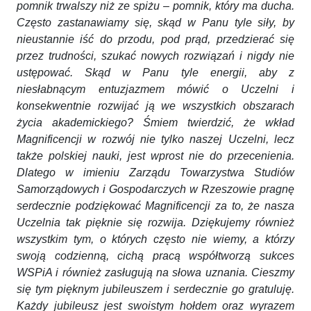
pomnik trwalszy niż ze spiżu – pomnik, który ma ducha.
Często zastanawiamy się, skąd w Panu tyle siły, by
nieustannie iść do przodu, pod prąd, przedzierać się
przez trudności, szukać nowych rozwiązań i nigdy nie
ustępować. Skąd w Panu tyle energii, aby z
niesłabnącym entuzjazmem mówić o Uczelni i
konsekwentnie rozwijać ją we wszystkich obszarach
życia akademickiego? Śmiem twierdzić, że wkład
Magnificencji w rozwój nie tylko naszej Uczelni, lecz
także polskiej nauki, jest wprost nie do przecenienia.
Dlatego w imieniu Zarządu Towarzystwa Studiów
Samorządowych i Gospodarczych w Rzeszowie pragnę
serdecznie podziękować Magnificencji za to, że nasza
Uczelnia tak pięknie się rozwija. Dziękujemy również
wszystkim tym, o których często nie wiemy, a którzy
swoją codzienną, cichą pracą współtworzą sukces
WSPiA i również zasługują na słowa uznania. Cieszmy
się tym pięknym jubileuszem i serdecznie go gratuluję.
Każdy jubileusz jest swoistym hołdem oraz wyrazem