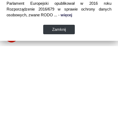
Parlament Europejski opublikował w 2016 roku
Rozporządzenie 2016/679 w sprawie ochrony danych
osobowych, zwane RODO ... -
więcej
Zamknij
Dane kontaktowe:
WSPIA Rzeszowska Szkoła Wyższa
ul. Cegielniana 14 (boczna al. Rejtana)
35-310 Rzeszów
tel. 17 867 04 00