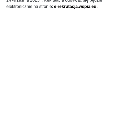
24 września 2025 r. Rekrutacja odbywać się będzie
elektronicznie na stronie:
e-rekrutacja.wspia.eu.