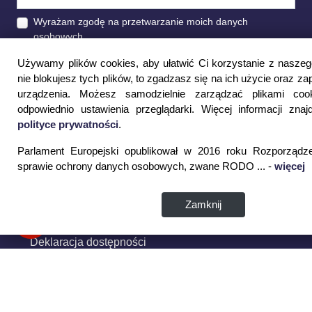
Wyrażam zgodę na przetwarzanie moich danych
osobowych
Używamy plików cookies, aby ułatwić Ci korzystanie z naszego
ZAPISZ SIĘ
nie blokujesz tych plików, to zgadzasz się na ich użycie oraz za
urządzenia. Możesz samodzielnie zarządzać plikami cook
odpowiednio ustawienia przeglądarki. Więcej informacji zna
Strona Główna
polityce prywatności
.
Wirtualna uczelnia
Parlament Europejski opublikował w 2016 roku Rozporządz
sprawie ochrony danych osobowych, zwane RODO ... -
więcej
Poczta
Kontakt
Zamknij
Mapa serwisu
Deklaracja dostępności