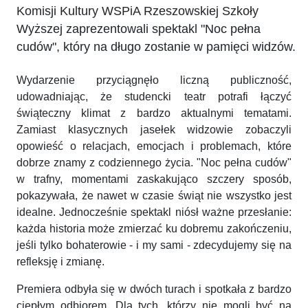
Komisji Kultury WSPiA Rzeszowskiej Szkoły
Wyższej zaprezentowali spektakl "Noc pełna
cudów", który na długo zostanie w pamięci widzów.
Wydarzenie przyciągnęło liczną publiczność,
udowadniając, że studencki teatr potrafi łączyć
świąteczny klimat z bardzo aktualnymi tematami.
Zamiast klasycznych jasełek widzowie zobaczyli
opowieść o relacjach, emocjach i problemach, które
dobrze znamy z codziennego życia. "Noc pełna cudów"
w trafny, momentami zaskakująco szczery sposób,
pokazywała, że nawet w czasie świąt nie wszystko jest
idealne. Jednocześnie spektakl niósł ważne przesłanie:
każda historia może zmierzać ku dobremu zakończeniu,
jeśli tylko bohaterowie - i my sami - zdecydujemy się na
refleksję i zmianę.
Premiera odbyła się w dwóch turach i spotkała z bardzo
ciepłym odbiorem. Dla tych, którzy nie mogli być na