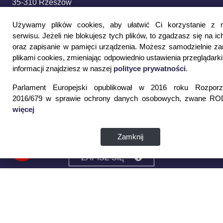
35-310 Rzeszów
tel. 17 867 04 00
Używamy plików cookies, aby ułatwić Ci korzystanie z 
email:
sekretariat.r@wspia.eu
serwisu. Jeżeli nie blokujesz tych plików, to zgadzasz się na ic
oraz zapisanie w pamięci urządzenia. Możesz samodzielnie z
Newsletter:
plikami cookies, zmieniając odpowiednio ustawienia przeglądarki
informacji znajdziesz w naszej
polityce prywatności
.
Podaj swój adres e-mail i otrzymuj najnowsze
Parlament Europejski opublikował w 2016 roku Rozporz
informacje z WSPiA
2016/679 w sprawie ochrony danych osobowych, zwane ROD
więcej
Wyrażam zgodę na przetwarzanie moich danych
Zamknij
osobowych
ZAPISZ SIĘ
Strona Główna
Wirtualna uczelnia