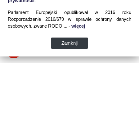
prywatności
.
Parlament Europejski opublikował w 2016 roku
Rozporządzenie 2016/679 w sprawie ochrony danych
osobowych, zwane RODO ... -
więcej
Zamknij
Dane kontaktowe:
WSPIA Rzeszowska Szkoła Wyższa
ul. Cegielniana 14 (boczna al. Rejtana)
35-310 Rzeszów