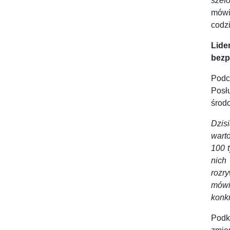
szef
mówi
codz
Lide
bezp
Podc
Posł
środ
Dzis
wart
100 t
nich
rozr
mówi
konkr
Podk