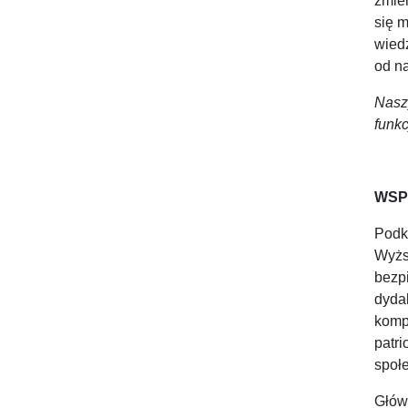
zmie
się m
wied
od na
Nasz
funk
WSPi
Podk
Wyżs
bezp
dyda
komp
patr
społe
Głów