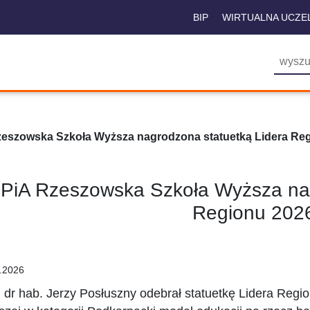
BIP
WIRTUALNA UCZE
eszowska Szkoła Wyższa nagrodzona statuetką Lidera Re
iA Rzeszowska Szkoła Wyższa nag
Regionu 202
.2026
. dr hab. Jerzy Posłuszny odebrał statuetkę Lidera Reg