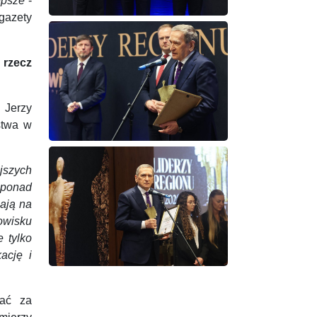
epsze
-
gazety
 rzecz
 Jerzy
stwa w
jszych
 ponad
hają na
owisku
 tylko
ację i
żać za