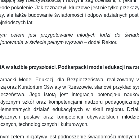
niającą się rzeczywistością i nowymi zagrożeniami, z jakimi 
łode pokolenie. Jak zaznaczył, kluczowe jest nie tylko przeka
zy, ale także budowanie świadomości i odpowiedzialnych post
jmłodszych lat.
ym celem jest przygotowanie młodych ludzi do świa
cjonowania w świecie pełnym wyzwań
– dodał Rektor.
A w służbie przyszłości. Podkarpacki model edukacji na r
arpacki Model Edukacji dla Bezpieczeństwa, realizowany
zą oraz Kuratorium Oświaty w Rzeszowie, stanowi przykład sy
ieczeństwa. Jego istotą jest integracja potencjału nau
ktycznym szkół oraz kompetencjami nadzoru pedagogicznego
lementarnych działań edukacyjnych w skali regionu. Dzia
iotycznych postaw oraz kompetencji obywatelskich młod
cznych, technologicznych i kulturowych.
nym celem inicjatywy jest podnoszenie świadomości młodych l