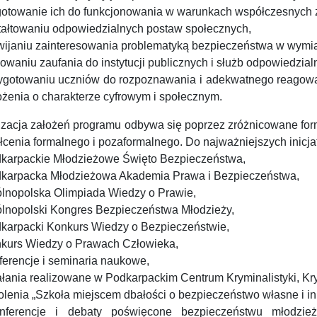
gotowanie ich do funkcjonowania w warunkach współczesnych z
ztałtowaniu odpowiedzialnych postaw społecznych,
zwijaniu zainteresowania problematyką bezpieczeństwa w wymi
owaniu zaufania do instytucji publicznych i służb odpowiedzi
zygotowaniu uczniów do rozpoznawania i adekwatnego reagowa
ożenia o charakterze cyfrowym i społecznym.
izacja założeń programu odbywa się poprzez zróżnicowane for
łcenia formalnego i pozaformalnego. Do najważniejszych inicja
dkarpackie Młodzieżowe Święto Bezpieczeństwa,
dkarpacka Młodzieżowa Akademia Prawa i Bezpieczeństwa,
ólnopolska Olimpiada Wiedzy o Prawie,
ólnopolski Kongres Bezpieczeństwa Młodzieży,
dkarpacki Konkurs Wiedzy o Bezpieczeństwie,
nkurs Wiedzy o Prawach Człowieka,
ferencje i seminaria naukowe,
iałania realizowane w Podkarpackim Centrum Kryminalistyki, Kr
olenia „Szkoła miejscem dbałości o bezpieczeństwo własne i in
nferencje i debaty poświęcone bezpieczeństwu młodzież