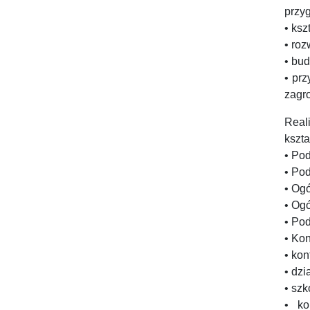
przy
• ks
• ro
• bud
• pr
zagr
Real
kszta
• Po
• Po
• Og
• Og
• Po
• Ko
• kon
• dz
• szk
• ko