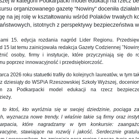
zej w kategorii Podkarpacki model edukacji na rzecz be
ursu organizowanego gazetę "Nowiny" doceniła działaln
ę na jej rolę w kształtowaniu wśród Polaków trwałych k
aństwowych, istotnych z perspektywy bezpieczeństwa 
ami 15. edycja rozdania nagród Lider Regionu. Przedsięw
d 15 lat temu zainicjowała redakcja Gazety Codziennej "Nowin
żnić osoby, firmy i instytucje, które przyczyniają się do r
nu poprzez innowacyjność i przedsiębiorczość.
rca 2026 roku statuetki trafiły do kolejnych laureatów, w tym ta
az dziesiąty do WSPiA Rzeszowskiej Szkoły Wyższej, docenion
m za Podkarpacki model edukacji na rzecz bezpiecz
zieży.
r to ktoś, kto wyróżnia się w swojej dziedzinie, pociąga z
h, wyznacza nowe trendy. I właśnie takie są firmy oraz insty
arpacia, które nagradzamy w tym konkursie: zaangaż
wacyjne, stawiające na rozwój i jakość. Serdecznie gratulu