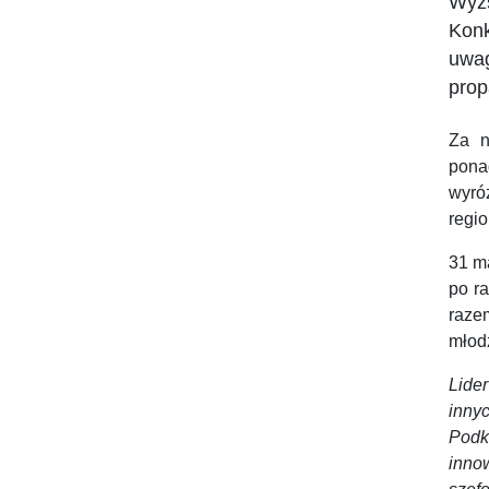
Wyżs
Konk
uwag
prop
Za n
pona
wyró
regio
31 ma
po r
raze
młod
Lide
innyc
Podk
inno