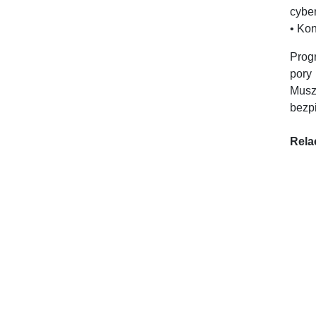
cybe
• Ko
Prog
pory
Musz
bezp
Rela