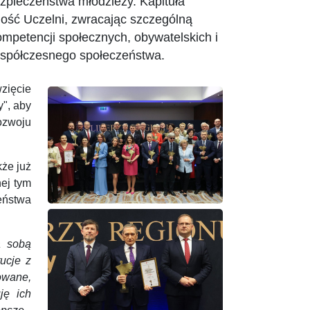
zpieczeństwa młodzieży. Kapituła
ość Uczelni, zwracając szczególną
ompetencji społecznych, obywatelskich i
współczesnego społeczeństwa.
zięcie
y", aby
ozwoju
kże już
ej tym
eństwa
a sobą
tucje z
owane,
ję ich