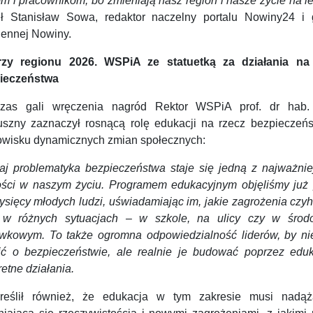
om i pracownikom, bo zmieniają nasz region i nasze życie na l
ł Stanisław Sowa, redaktor naczelny portalu Nowiny24 i 
iennej Nowiny.
rzy regionu 2026. WSPiA ze statuetką za działania na
ieczeństwa
zas gali wręczenia nagród Rektor WSPiA prof. dr hab.
uszny zaznaczył rosnącą rolę edukacji na rzecz bezpieczeń
owisku dynamicznych zmian społecznych:
iaj problematyka bezpieczeństwa staje się jedną z najważnie
ości w naszym życiu. Programem edukacyjnym objęliśmy już
ysięcy młodych ludzi, uświadamiając im, jakie zagrożenia czy
 w różnych sytuacjach – w szkole, na ulicy czy w środ
ywkowym. To także ogromna odpowiedzialność liderów, by nie
ć o bezpieczeństwie, ale realnie je budować poprzez eduk
etne działania.
reślił również, że edukacja w tym zakresie musi nadą