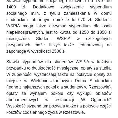
Stawka stypendium socjalnego to kwota od 1310 do
1400 zł. Dodatkowo zwiększenie stypendium
socjalnego m.in. z tytułu zamieszkania w domu
studenckim lub innym obiekcie to 670 zł. Studenci
WSPiA mogą także otrzymać stypendium dla osób
niepełnosprawnych, jest to kwota od 1250 do 1350 zł
miesięcznie. Student WSPiA w szczególnych
przypadkach może liczyć także jednorazową na
zapomogę w wysokości 2500 zł.
Stawki stypendiów dla studentów WSPiA w każdym
przypadku to dwukrotność miesięcznej opłaty za studia.
W zupełności wystarczają także na pokrycie opłaty za
miejsce w Wielomieszkaniowym Domu Studenckim
(jedne z najtańszych pokoi dla studentów w Rzeszowie),
opłaty za wynajem pokoju czy wykupu obiadów
abonamentowych w restauracji „W Ogrodach”.
Wysokość stypendium pozwala także na pokrycie części
kosztów codziennego życia w Rzeszowie.