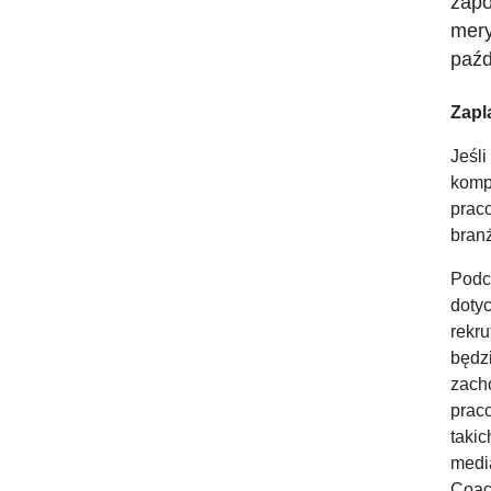
zapo
mery
paźd
Zapl
Jeśl
komp
prac
branż
Podc
doty
rekr
będz
zach
prac
taki
medi
Coac