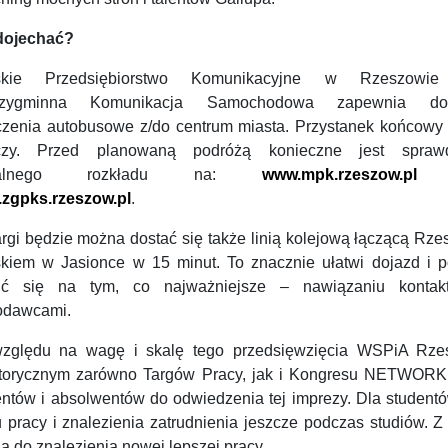
dojechać?
jskie Przedsiębiorstwo Komunikacyjne w Rzeszowie
dzygminna Komunikacja Samochodowa zapewnia do
czenia autobusowe z/do centrum miasta. Przystanek końcowy 
iczy. Przed planowaną podróżą konieczne jest spraw
tualnego rozkładu na:
www.mpk.rzeszow.pl
o
zgpks.rzeszow.pl
.
argi będzie można dostać się także linią kolejową łączącą Rz
iskiem w Jasionce w 15 minut. To znacznie ułatwi dojazd i p
ić się na tym, co najważniejsze – nawiązaniu konta
odawcami.
zględu na wagę i skalę tego przedsięwzięcia WSPiA Rze
torycznym zarówno Targów Pracy, jak i Kongresu NETWOR
entów i absolwentów do odwiedzenia tej imprezy. Dla student
u pracy i znalezienia zatrudnienia jeszcze podczas studiów. 
a do znalezienia nowej lepszej pracy.