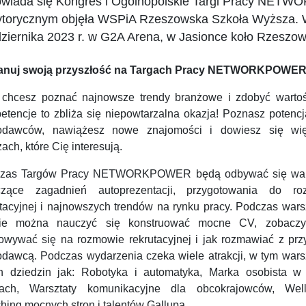
wiada się Kongres i Ogólnopolskie Targi Pracy NET
torycznym objęła WSPiA Rzeszowska Szkoła Wyższa. W
ziernika 2023 r. w G2A Arena, w Jasionce koło Rzeszow
anuj swoją przyszłość na Targach Pracy NETWORKPOWE
i chcesz poznać najnowsze trendy branżowe i zdobyć warto
etencje to zbliża się niepowtarzalna okazja! Poznasz potencj
odawców, nawiążesz nowe znajomości i dowiesz się wi
ach, które Cię interesują.
zas Targów Pracy NETWORKPOWER będą odbywać się war
czące zagadnień autoprezentacji, przygotowania do r
utacyjnej i najnowszych trendów na rynku pracy. Podczas wars
ie można nauczyć się konstruować mocne CV, zobaczy
owywać się na rozmowie rekrutacyjnej i jak rozmawiać z prz
odawcą. Podczas wydarzenia czeka wiele atrakcji, w tym warsz
ch dziedzin jak: Robotyka i automatyka, Marka osobista w 
ach, Warsztaty komunikacyjne dla obcokrajowców, Well
hing mocnych stron i talentów Gallupa.