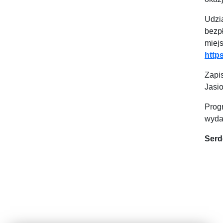
Udzi
bezp
mie
http
Zapi
Jasi
Prog
wydar
Serd