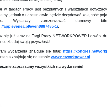
ał w targach Pracy jest bezpłatnych i warsztatach dotyczący
łatny, jednak o uczestnictwie będzie decydować kolejność poj
jsc. Wystarczy zarezerwować darmowy bile
s://app.evenea.pl/event/887485-1/
.
sz się już teraz na Targi Pracy NETWORKPOWER i otwórz drzwi
once zbuduj swoją przyszłość!
ram wydarzenia znajduje się tutaj:
https://kongres.networ
zenia znajdują się na stronie
www.networkpower.pl
.
ecznie zapraszamy wszystkich na wydarzenie!