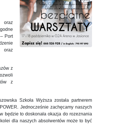
 oraz
godne
– Port
dzenie
raz
eszów z
ozwoli
któw z
szowska Szkoła Wyższa została partnerem
KPOWER. Jednocześnie zachęcamy naszych
ów będzie to doskonała okazja do rozeznania
Z kolei dla naszych absolwentów może to być