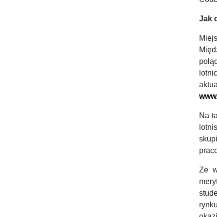
Jak 
Mie
Mię
połą
lotn
ak
www.
Na t
lotn
skup
prac
Ze w
mery
stud
rynk
okazj