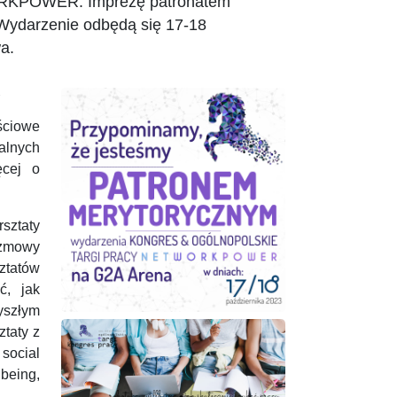
WORKPOWER. Imprezę patronatem
ydarzenie odbędą się 17-18
a.
R
ściowe
alnych
ęcej o
sztaty
ozmowy
ztatów
ć, jak
yszłym
taty z
social
being,