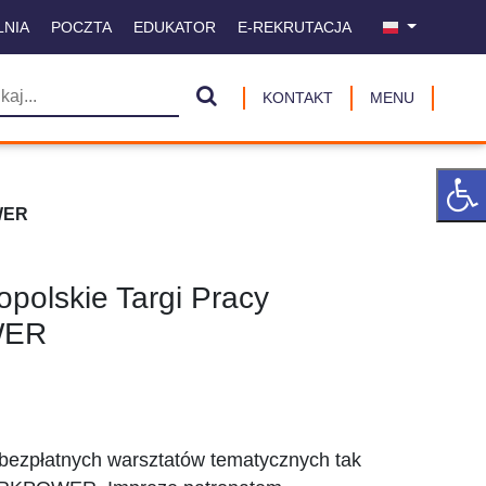
LNIA
POCZTA
EDUKATOR
E-REKRUTACJA
KONTAKT
MENU
WER
polskie Targi Pracy
WER
8 bezpłatnych warsztatów tematycznych tak