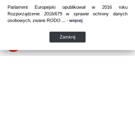
Parlament Europejski opublikował w 2016 roku
Rozporządzenie 2016/679 w sprawie ochrony danych
osobowych, zwane RODO ... -
więcej
Zamknij
Dane kontaktowe:
WSPIA Rzeszowska Szkoła Wyższa
ul. Cegielniana 14 (boczna al. Rejtana)
35-310 Rzeszów
tel. 17 867 04 00