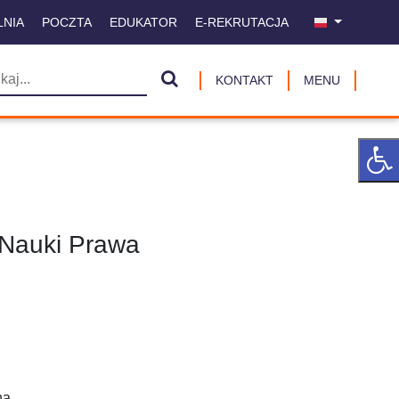
LNIA
POCZTA
EDUKATOR
E-REKRUTACJA
KONTAKT
MENU
 Nauki Prawa
na