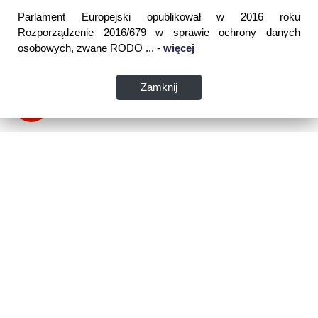
Parlament Europejski opublikował w 2016 roku
Rozporządzenie 2016/679 w sprawie ochrony danych
osobowych, zwane RODO ... -
więcej
Zamknij
Dane kontaktowe:
WSPIA Rzeszowska Szkoła Wyższa
ul. Cegielniana 14 (boczna al. Rejtana)
35-310 Rzeszów
tel. 17 867 04 00