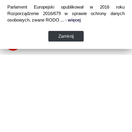
Parlament Europejski opublikował w 2016 roku
Rozporządzenie 2016/679 w sprawie ochrony danych
osobowych, zwane RODO ... -
więcej
Zamknij
Dane kontaktowe:
WSPIA Rzeszowska Szkoła Wyższa
ul. Cegielniana 14 (boczna al. Rejtana)
35-310 Rzeszów
tel. 17 867 04 00