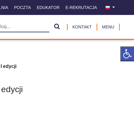
LNIA
POCZTA
EDUKATOR
E-REKRUTACJA
KONTAKT
MENU
I edycji
 edycji