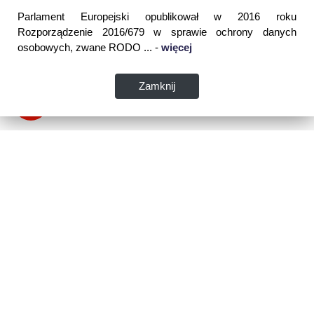
Parlament Europejski opublikował w 2016 roku
Rozporządzenie 2016/679 w sprawie ochrony danych
osobowych, zwane RODO ... -
więcej
Zamknij
Dane kontaktowe:
WSPIA Rzeszowska Szkoła Wyższa
ul. Cegielniana 14 (boczna al. Rejtana)
35-310 Rzeszów
tel. 17 867 04 00