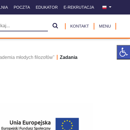
LNIA
POCZTA
EDUKATOR
E-REKRUTACJA
KONTAKT
MENU
kademia młodych filozofów"
Zadania