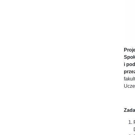
Proje
Społ
i
pod
przez
faku
Uczel
Zada