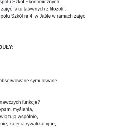
espołu Szkół Ekonomicznych i
jęć fakultatywnych z filozofii.
połu Szkół nr 4 w Jaśle w ramach zajęć
DUŁY:
ać obserwowane symulowane
oznawczych funkcje?
ypami myślenia,
wiązują wspólnie,
ie, zajęcia rywalizacyjne,