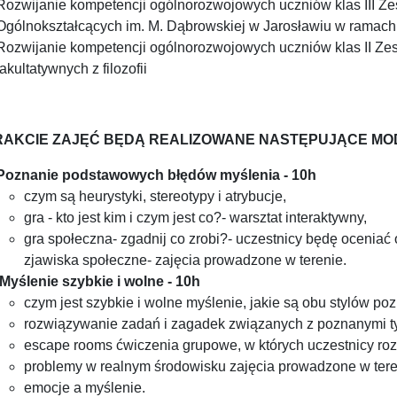
Rozwijanie kompetencji ogólnorozwojowych uczniów klas III Z
Ogólnokształcących im. M. Dąbrowskiej w Jarosławiu w ramach za
Rozwijanie kompetencji ogólnorozwojowych uczniów klas II Zes
fakultatywnych z filozofii
RAKCIE ZAJĘĆ BĘDĄ REALIZOWANE NASTĘPUJĄCE MO
Poznanie podstawowych błędów myślenia - 10h
czym są heurystyki, stereotypy i atrybucje,
gra - kto jest kim i czym jest co?- warsztat interaktywny,
gra społeczna- zgadnij co zrobi?- uczestnicy będę oceni
zjawiska społeczne- zajęcia prowadzone w terenie.
Myślenie szybkie i wolne - 10h
czym jest szybkie i wolne myślenie, jakie są obu stylów p
rozwiązywanie zadań i zagadek związanych z poznanymi t
escape rooms ćwiczenia grupowe, w których uczestnicy roz
problemy w realnym środowisku zajęcia prowadzone w teren
emocje a myślenie.