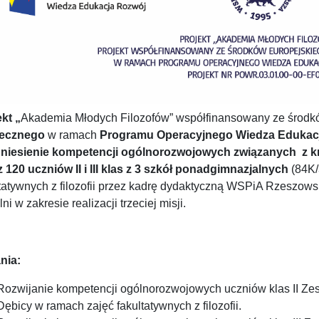
kt „
Akademia Młodych Filozofów” współfinansowany ze środ
ecznego
w ramach
Programu Operacyjnego Wiedza Edukacj
niesienie kompetencji ogólnorozwojowych związanych z 
 120 uczniów II i III klas z 3 szkół ponadgimnazjalnych
(84K/
ltatywnych z filozofii przez kadrę dydaktyczną WSPiA Rzeszows
ni w zakresie realizacji trzeciej misji.
nia:
Rozwijanie kompetencji ogólnorozwojowych uczniów klas II Ze
Dębicy w ramach zajęć fakultatywnych z filozofii.